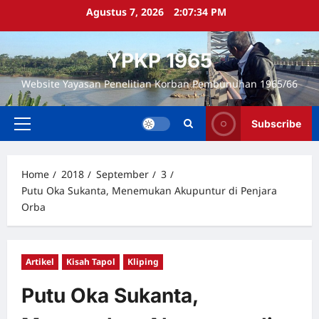
Skip
Agustus 7, 2026
2:07:35 PM
to
content
YPKP 1965
Website Yayasan Penelitian Korban Pembunuhan 1965/66
Subscribe
Primary
Menu
Home
2018
September
3
Putu Oka Sukanta, Menemukan Akupuntur di Penjara
Orba
Artikel
Kisah Tapol
Kliping
Putu Oka Sukanta,