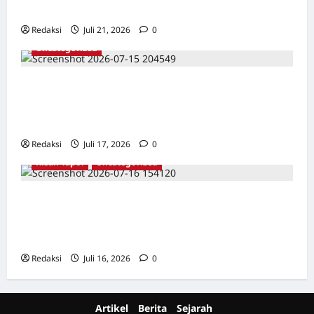
SERANG, BANTEN
Redaksi
Juli 21, 2026
0
Uncategorized
Dari Pangkalan Ke Pulau Buru – Catatan
Surahmad dan Mencari Kebenaran – Catatan
Penelitian YPKP 1965 Pati
Redaksi
Juli 17, 2026
0
Kisah Tapol
Uncategorized
Kisah Siksa, Kerja Paksa dan Lagu Cinta
Tapol 65 dari Penjara (Rumah Tahanan
Chusus) Tangerang
Redaksi
Juli 16, 2026
0
Artikel
Berita
Sejarah