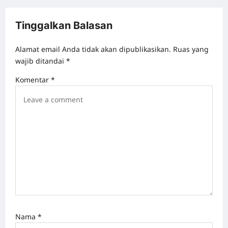
n
a
Tinggalkan Balasan
v
Alamat email Anda tidak akan dipublikasikan.
Ruas yang
i
wajib ditandai
*
g
Komentar
*
a
t
i
o
n
Nama
*