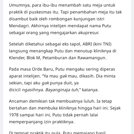
Umumnya, para ibu-ibu menambah satu meja untuk
praktik di puskesmas itu. Tapi penambahan meja itu tak
disambut baik oleh rombongan kunjungan istri
Mendagri. Akhirnya intelijen mendapat nama Putu
sebagai orang yang mengajarkan akupresur.
Setelah diketahui sebagai eks tapol, ABRI (kini TNI)
langsung menangkap Putu dan menutup kliniknya di
Klender, Blok M, Petamburan dan Rawamangun.
Pada masa Orde Baru, Putu mengaku sering diperas
aparat intelijen. “Ya mau
gak
mau, dikasih. Dia minta
sekian, tapi aku
gak
punya duit, ya
dicicil
ngasihnya
.
Bayangin
aja
tuh
,” katanya.
Ancaman demikian tak membuatnya luluh. Ia tetap
bertahan dan membuka kliniknya hingga hari ini. Sejak
1978 sampai hari ini, Putu tidak pernah lalai
memperpanjang izin praktiknya.
Di tempat praktik itu pula, Putu memajang hasil