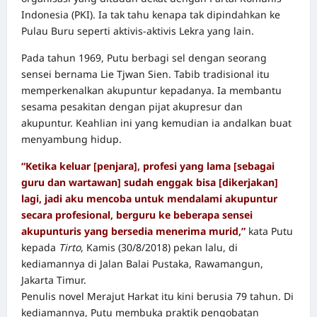
Indonesia (PKI). Ia tak tahu kenapa tak dipindahkan ke
Pulau Buru seperti aktivis-aktivis Lekra yang lain.
Pada tahun 1969, Putu berbagi sel dengan seorang
sensei bernama Lie Tjwan Sien. Tabib tradisional itu
memperkenalkan akupuntur kepadanya. Ia membantu
sesama pesakitan dengan pijat akupresur dan
akupuntur. Keahlian ini yang kemudian ia andalkan buat
menyambung hidup.
“Ketika keluar [penjara], profesi yang lama [sebagai
guru dan wartawan] sudah enggak bisa [dikerjakan]
lagi, jadi aku mencoba untuk mendalami akupuntur
secara profesional, berguru ke beberapa sensei
akupunturis yang bersedia menerima murid,”
kata Putu
kepada
Tirto
, Kamis (30/8/2018) pekan lalu, di
kediamannya di Jalan Balai Pustaka, Rawamangun,
Jakarta Timur.
Penulis novel Merajut Harkat itu kini berusia 79 tahun. Di
kediamannya, Putu membuka praktik pengobatan