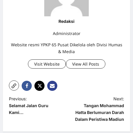
Redaksi
Administrator
Website resmi YPKP 65 Pusat Dikelola oleh Divisi Humas
& Media
Visit Website
View All Posts
P
Previous:
Next:
Selamat Jalan Guru
Tangan Mohammad
o
Kami…
Hatta Berlumuran Darah
s
Dalam Peristiwa Madiun
t