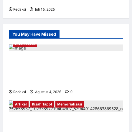
Chusus) Tangerang
Redaksi
Juli 16, 2026
0
You May Have Missed
Kisah Tapol
Kerja Paksa Tapol 1965 di Banten: Dari Jalan
Lintas Kabupaten, Irigasi Cirata, GOR
Maulana Yusuf Serang, Kawasan Wisata
Karang Bolong Hingga Proyek Sawah Luhur
Redaksi
Agustus 4, 2026
0
Artikel
Kisah Tapol
Memorialisasi
TAPOL 65 PAHLAWAN YANG DIHINAKAN DI
BALIK ARSITEKTUR GOR MAULANA YUSUF