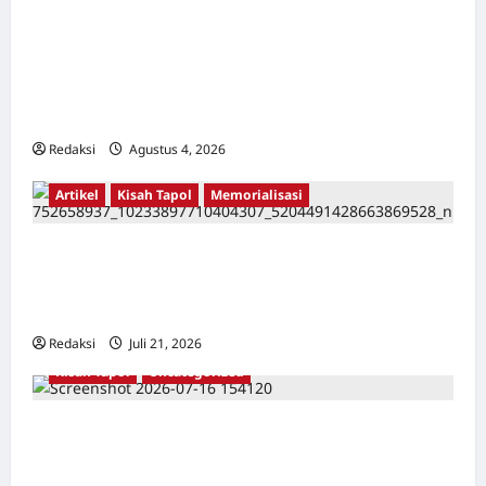
Kerja Paksa Tapol 1965 di Banten: Dari Jalan
Lintas Kabupaten, Irigasi Cirata, GOR
Maulana Yusuf Serang, Kawasan Wisata
Karang Bolong Hingga Proyek Sawah Luhur
Redaksi
Agustus 4, 2026
0
Artikel
Kisah Tapol
Memorialisasi
TAPOL 65 PAHLAWAN YANG DIHINAKAN DI
BALIK ARSITEKTUR GOR MAULANA YUSUF
SERANG, BANTEN
Redaksi
Juli 21, 2026
0
Kisah Tapol
Uncategorized
Kisah Siksa, Kerja Paksa dan Lagu Cinta
Tapol 65 dari Penjara (Rumah Tahanan