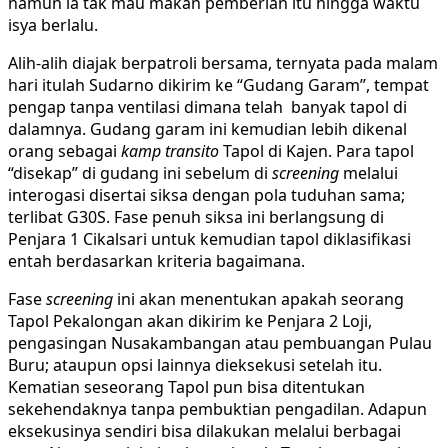
namun ia tak mau makan pemberian itu hingga waktu
isya berlalu.
Alih-alih diajak berpatroli bersama, ternyata pada malam
hari itulah Sudarno dikirim ke “Gudang Garam”, tempat
pengap tanpa ventilasi dimana telah banyak tapol di
dalamnya. Gudang garam ini kemudian lebih dikenal
orang sebagai
kamp
transito
Tapol di Kajen. Para tapol
“disekap” di gudang ini sebelum di
screening
melalui
interogasi disertai siksa dengan pola tuduhan sama;
terlibat G30S. Fase penuh siksa ini berlangsung di
Penjara 1 Cikalsari untuk kemudian tapol diklasifikasi
entah berdasarkan kriteria bagaimana.
Fase
screening
ini akan menentukan apakah seorang
Tapol Pekalongan akan dikirim ke Penjara 2 Loji,
pengasingan Nusakambangan atau pembuangan Pulau
Buru; ataupun opsi lainnya dieksekusi setelah itu.
Kematian seseorang Tapol pun bisa ditentukan
sekehendaknya tanpa pembuktian pengadilan. Adapun
eksekusinya sendiri bisa dilakukan melalui berbagai