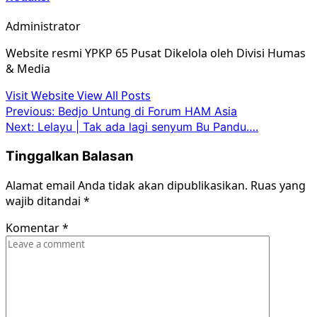
Administrator
Website resmi YPKP 65 Pusat Dikelola oleh Divisi Humas
& Media
Visit Website
View All Posts
Post
Previous:
Bedjo Untung di Forum HAM Asia
Next:
Lelayu | Tak ada lagi senyum Bu Pandu….
navigation
Tinggalkan Balasan
Alamat email Anda tidak akan dipublikasikan.
Ruas yang
wajib ditandai
*
Komentar
*