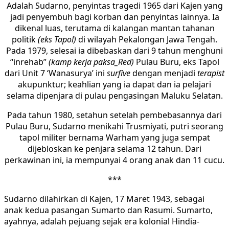
Adalah Sudarno, penyintas tragedi 1965 dari Kajen yang
jadi penyembuh bagi korban dan penyintas lainnya. Ia
dikenal luas, terutama di kalangan mantan tahanan
politik
(eks Tapol)
di wilayah Pekalongan Jawa Tengah.
Pada 1979, selesai ia dibebaskan dari 9 tahun menghuni
“inrehab”
(kamp kerja paksa_Red)
Pulau Buru, eks Tapol
dari Unit 7 ‘Wanasurya’ ini
surfive
dengan menjadi
terapist
akupunktur; keahlian yang ia dapat dan ia pelajari
selama dipenjara di pulau pengasingan Maluku Selatan.
Pada tahun 1980, setahun setelah pembebasannya dari
Pulau Buru, Sudarno menikahi Trusmiyati, putri seorang
tapol militer bernama Warham yang juga sempat
dijebloskan ke penjara selama 12 tahun. Dari
perkawinan ini, ia mempunyai 4 orang anak dan 11 cucu.
***
Sudarno dilahirkan di Kajen, 17 Maret 1943, sebagai
anak kedua pasangan Sumarto dan Rasumi. Sumarto,
ayahnya, adalah pejuang sejak era kolonial Hindia-