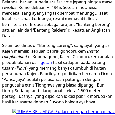
Belanda, berlanjut pada era fasisme Jepang hingga masa
revolusi Kemerdekaan RI 1945. Setelah Indonesia
merdeka, sang ayah yang tak sempat menunggui saat
kelahiran anak keduanya, resmi memasuki dinas
kemiliteran di Brebes sebagai prajurit “Banteng Loreng”,
satuan lain dari ‘Banteng Raiders’ di kesatuan Angkatan
Darat.
Selain berdinas di “Banteng Loreng”, sang ayah yang asli
Kajen memiliki sebuah pabrik gondorukem
(
resina
colophonium
)
di Kebonagung, Kajen. Gondorukem adalah
produk olahan dari
getah
hasil sadapan pada batang
tusam (
Pinus
) yang memang banyak tumbuh di hutan
perkebunan Kajen. Pabrik yang didirikan bernama Firma
“Panca Jaya” adalah perusahaan patungan dengan
pengusaha etnis Tionghwa yang biasa dipanggil Bun
Liong. Sedangkan bidang tanah sekira 1.500 meter
persegi luasnya, yang dijadikan lokasi pabrik merupakan
hasil kerjasama dengan Suyono kolega ayahnya.