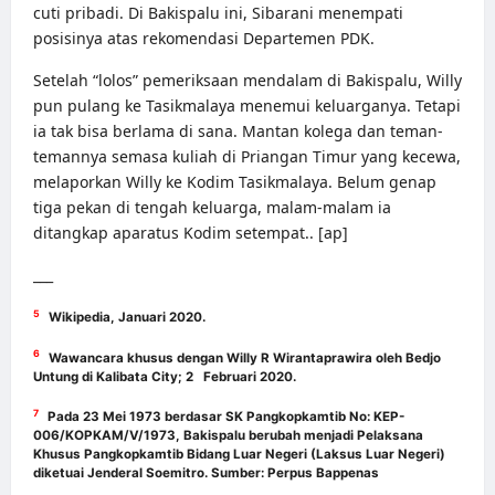
cuti pribadi. Di Bakispalu ini, Sibarani menempati
posisinya atas rekomendasi Departemen PDK.
Setelah “lolos” pemeriksaan mendalam di Bakispalu, Willy
pun pulang ke Tasikmalaya menemui keluarganya. Tetapi
ia tak bisa berlama di sana. Mantan kolega dan teman-
temannya semasa kuliah di Priangan Timur yang kecewa,
melaporkan Willy ke Kodim Tasikmalaya. Belum genap
tiga pekan di tengah keluarga, malam-malam ia
ditangkap aparatus Kodim setempat.. [ap]
___
5
Wikipedia, Januari 2020.
6
Wawancara khusus dengan Willy R Wirantaprawira oleh Bedjo
Untung di Kalibata City; 2 Februari 2020.
7
Pada 23 Mei 1973 berdasar SK Pangkopkamtib No: KEP-
006/KOPKAM/V/1973, Bakispalu berubah menjadi Pelaksana
Khusus Pangkopkamtib Bidang Luar Negeri (Laksus Luar Negeri)
diketuai Jenderal Soemitro. Sumber: Perpus Bappenas