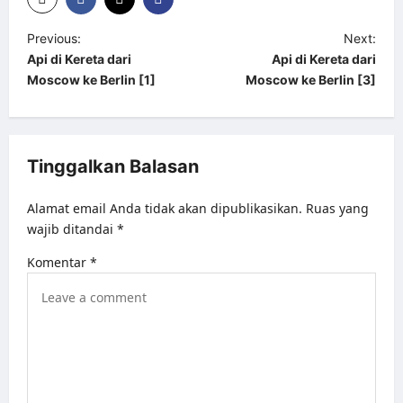
P
Previous:
Next:
Api di Kereta dari
Api di Kereta dari
o
Moscow ke Berlin [1]
Moscow ke Berlin [3]
s
t
n
Tinggalkan Balasan
a
v
Alamat email Anda tidak akan dipublikasikan.
Ruas yang
wajib ditandai
*
i
g
Komentar
*
a
t
i
o