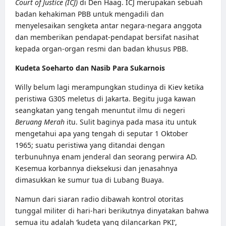
Court of Justice
(ICJ)
di Den Haag. ICJ merupakan sebuah
badan kehakiman PBB untuk mengadili dan
menyelesaikan sengketa antar negara-negara anggota
dan memberikan pendapat-pendapat bersifat nasihat
kepada organ-organ resmi dan badan khusus PBB.
Kudeta Soeharto dan Nasib Para Sukarnois
Willy belum lagi merampungkan studinya di Kiev ketika
peristiwa G30S meletus di Jakarta. Begitu juga kawan
seangkatan yang tengah menuntut ilmu di negeri
Beruang Merah
itu. Sulit baginya pada masa itu untuk
mengetahui apa yang tengah di seputar 1 Oktober
1965; suatu peristiwa yang ditandai dengan
terbunuhnya enam jenderal dan seorang perwira AD.
Kesemua korbannya dieksekusi dan jenasahnya
dimasukkan ke sumur tua di Lubang Buaya.
Namun dari siaran radio dibawah kontrol otoritas
tunggal militer di hari-hari berikutnya dinyatakan bahwa
semua itu adalah ‘kudeta yang dilancarkan PKI’,