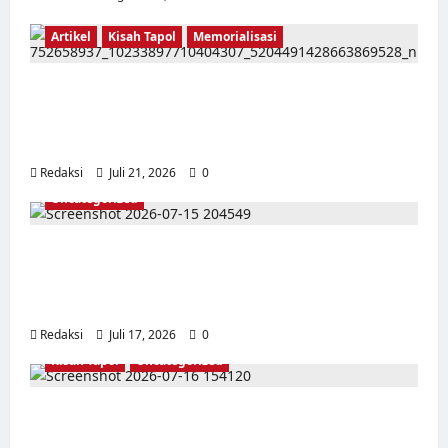
Artikel
Kisah Tapol
Memorialisasi
TAPOL 65 PAHLAWAN YANG DIHINAKAN DI
BALIK ARSITEKTUR GOR MAULANA YUSUF
SERANG, BANTEN
Redaksi
Juli 21, 2026
0
Uncategorized
Dari Pangkalan Ke Pulau Buru – Catatan
Surahmad dan Mencari Kebenaran – Catatan
Penelitian YPKP 1965 Pati
Redaksi
Juli 17, 2026
0
Kisah Tapol
Uncategorized
Kisah Siksa, Kerja Paksa dan Lagu Cinta
Tapol 65 dari Penjara (Rumah Tahanan