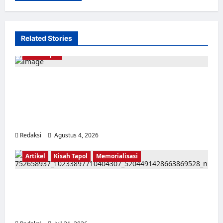
Related Stories
Kisah Tapol
Kerja Paksa Tapol 1965 di Banten: Dari Jalan
Lintas Kabupaten, Irigasi Cirata, GOR
Maulana Yusuf Serang, Kawasan Wisata
Karang Bolong Hingga Proyek Sawah Luhur
Redaksi
Agustus 4, 2026
0
Artikel
Kisah Tapol
Memorialisasi
TAPOL 65 PAHLAWAN YANG DIHINAKAN DI
BALIK ARSITEKTUR GOR MAULANA YUSUF
SERANG, BANTEN