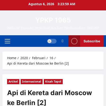
Skip
Agustus 6, 2026
3:24:00 AM
to
content
YPKP 1965
Website Yayasan Penelitian Korban Pembunuhan 1965/66
Subscribe
Primary
Menu
Home
2020
Februari
16
Api di Kereta dari Moscow ke Berlin [2]
Artikel
Internasional
Kisah Tapol
Api di Kereta dari Moscow
ke Berlin [2]