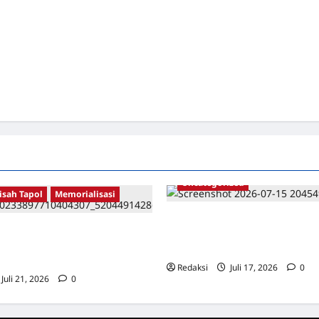
Uncategorized
isah Tapol
Memorialisasi
Dari Pangkalan Ke Pulau Buru –
AHLAWAN YANG DIHINAKAN DI
Surahmad dan Mencari Kebena
TEKTUR GOR MAULANA YUSUF
Catatan Penelitian YPKP 1965 P
ANTEN
Redaksi
Juli 17, 2026
0
Juli 21, 2026
0