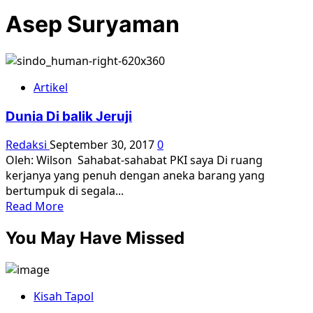
Asep Suryaman
Artikel
Dunia Di balik Jeruji
Redaksi
September 30, 2017
0
Oleh: Wilson Sahabat-sahabat PKI saya Di ruang
kerjanya yang penuh dengan aneka barang yang
bertumpuk di segala...
Read
Read More
more
You May Have Missed
about
Dunia
Di
balik
Kisah Tapol
Jeruji