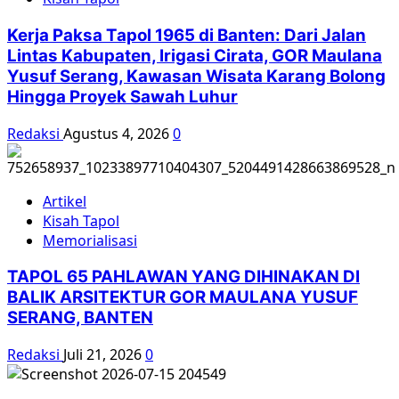
Kemanusiaan
’65
Kerja Paksa Tapol 1965 di Banten: Dari Jalan
Lintas Kabupaten, Irigasi Cirata, GOR Maulana
Yusuf Serang, Kawasan Wisata Karang Bolong
Hingga Proyek Sawah Luhur
Redaksi
Agustus 4, 2026
0
Artikel
Kisah Tapol
Memorialisasi
TAPOL 65 PAHLAWAN YANG DIHINAKAN DI
BALIK ARSITEKTUR GOR MAULANA YUSUF
SERANG, BANTEN
Redaksi
Juli 21, 2026
0