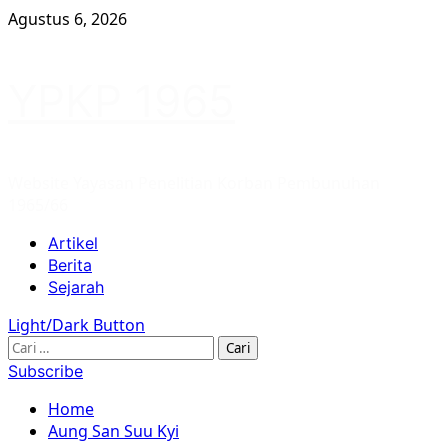
Skip
Agustus 6, 2026
to
content
YPKP 1965
Website Yayasan Penelitian Korban Pembunuhan
1965/66
Primary
Artikel
Menu
Berita
Sejarah
Light/Dark Button
Cari
untuk:
Subscribe
Home
Aung San Suu Kyi