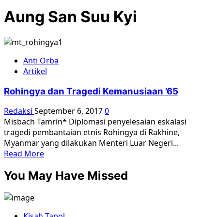
Aung San Suu Kyi
Anti Orba
Artikel
Rohingya dan Tragedi Kemanusiaan ’65
Redaksi
September 6, 2017
0
Misbach Tamrin* Diplomasi penyelesaian eskalasi
tragedi pembantaian etnis Rohingya di Rakhine,
Myanmar yang dilakukan Menteri Luar Negeri...
Read
Read More
more
You May Have Missed
about
Rohingya
dan
Tragedi
Kisah Tapol