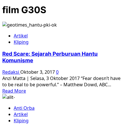
film G30S
Artikel
Kliping
Red Scare: Sejarah Perburuan Hantu
Komunisme
Redaksi
Oktober 3, 2017
0
Anzi Matta | Selasa, 3 Oktober 2017 “Fear doesn’t have
to be real to be powerful.” – Matthew Dowd, ABC...
Read
Read More
more
about
Anti Orba
Red
Artikel
Scare:
Kliping
Sejarah