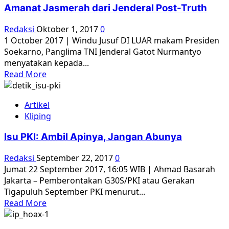
Perburuan
Amanat Jasmerah dari Jenderal Post-Truth
Hantu
Komunisme
Redaksi
Oktober 1, 2017
0
1 October 2017 | Windu Jusuf DI LUAR makam Presiden
Soekarno, Panglima TNI Jenderal Gatot Nurmantyo
menyatakan kepada...
Read
Read More
more
about
Artikel
Amanat
Kliping
Jasmerah
dari
Isu PKI: Ambil Apinya, Jangan Abunya
Jenderal
Post-
Redaksi
September 22, 2017
0
Truth
Jumat 22 September 2017, 16:05 WIB | Ahmad Basarah
Jakarta – Pemberontakan G30S/PKI atau Gerakan
Tigapuluh September PKI menurut...
Read
Read More
more
about