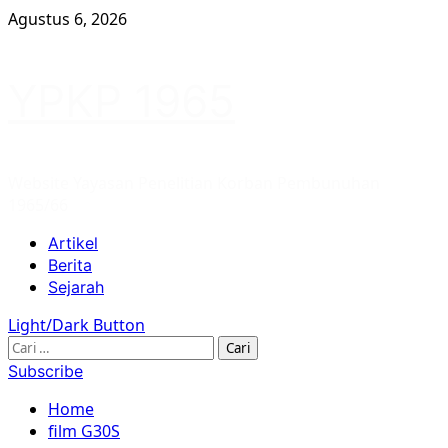
Skip
Agustus 6, 2026
to
content
YPKP 1965
Website Yayasan Penelitian Korban Pembunuhan
1965/66
Primary
Artikel
Menu
Berita
Sejarah
Light/Dark Button
Cari
untuk:
Subscribe
Home
film G30S