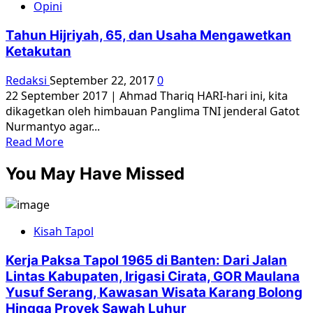
Opini
Isu
PKI:
Tahun Hijriyah, 65, dan Usaha Mengawetkan
Ambil
Ketakutan
Apinya,
Jangan
Redaksi
September 22, 2017
0
Abunya
22 September 2017 | Ahmad Thariq HARI-hari ini, kita
dikagetkan oleh himbauan Panglima TNI jenderal Gatot
Nurmantyo agar...
Read
Read More
more
You May Have Missed
about
Tahun
Hijriyah,
65,
Kisah Tapol
dan
Usaha
Kerja Paksa Tapol 1965 di Banten: Dari Jalan
Mengawetkan
Lintas Kabupaten, Irigasi Cirata, GOR Maulana
Ketakutan
Yusuf Serang, Kawasan Wisata Karang Bolong
Hingga Proyek Sawah Luhur