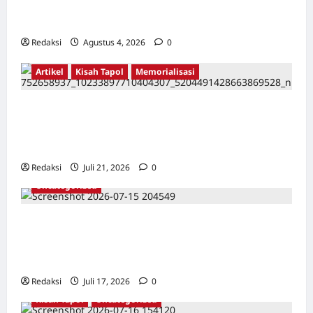
Maulana Yusuf Serang, Kawasan Wisata
Karang Bolong Hingga Proyek Sawah Luhur
Redaksi
Agustus 4, 2026
0
Artikel
Kisah Tapol
Memorialisasi
TAPOL 65 PAHLAWAN YANG DIHINAKAN DI
BALIK ARSITEKTUR GOR MAULANA YUSUF
SERANG, BANTEN
Redaksi
Juli 21, 2026
0
Uncategorized
Dari Pangkalan Ke Pulau Buru – Catatan
Surahmad dan Mencari Kebenaran – Catatan
Penelitian YPKP 1965 Pati
Redaksi
Juli 17, 2026
0
Kisah Tapol
Uncategorized