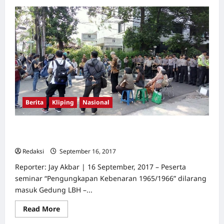
about
Negara
Segera
Usut
Tuntas
Dalang
Penyerangan
Kantor
YLBHI
dan
Tuntaskan
Kasus
Pelanggaran
HAM
Berat
Berita
Kliping
Nasional
1965/66
Polisi Blokade Seminar 1965/1966, Panitia: Ini
Pembungkaman
Redaksi
September 16, 2017
1
Reporter: Jay Akbar | 16 September, 2017 – Peserta
seminar “Pengungkapan Kebenaran 1965/1966” dilarang
masuk Gedung LBH –...
Read
Read More
more
about