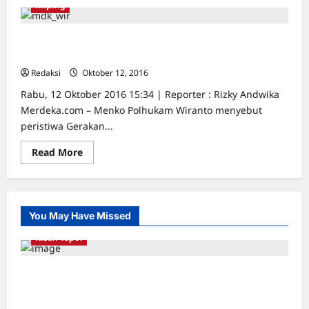
about
Kliping
Polisi
Blokade
Gedung
LBH
Forum 65 sakit hati Wiranto sebut peristiwa 65 tindakan
Jakarta
makar
Redaksi
Oktober 12, 2016
0
Rabu, 12 Oktober 2016 15:34 | Reporter : Rizky Andwika
Merdeka.com – Menko Polhukam Wiranto menyebut
peristiwa Gerakan...
Read
Read More
more
about
Forum
65
sakit
hati
You May Have Missed
Wiranto
sebut
Kisah Tapol
peristiwa
65
tindakan
makar
Kerja Paksa Tapol 1965 di Banten: Dari Jalan
Lintas Kabupaten, Irigasi Cirata, GOR