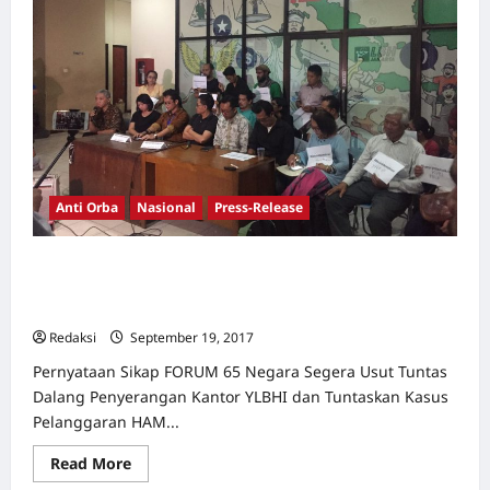
Anti Orba
Nasional
Press-Release
Negara Segera Usut Tuntas Dalang Penyerangan Kantor
YLBHI dan Tuntaskan Kasus Pelanggaran HAM Berat
1965/66
Redaksi
September 19, 2017
0
Pernyataan Sikap FORUM 65 Negara Segera Usut Tuntas
Dalang Penyerangan Kantor YLBHI dan Tuntaskan Kasus
Pelanggaran HAM...
Read
Read More
more