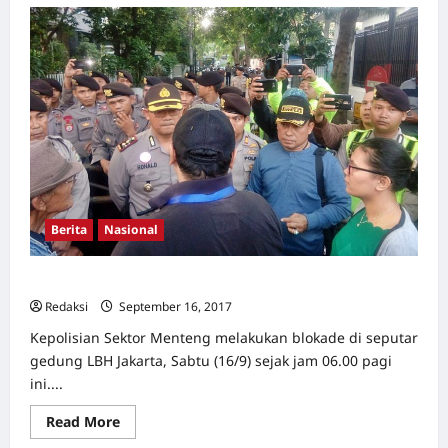
Polisi
Blokade
Seminar
1965/1966,
Panitia:
Ini
Pembungkaman
Berita
Nasional
Polisi Blokade Gedung LBH Jakarta
Redaksi
September 16, 2017
0
Kepolisian Sektor Menteng melakukan blokade di seputar
gedung LBH Jakarta, Sabtu (16/9) sejak jam 06.00 pagi
ini....
Read
Read More
more