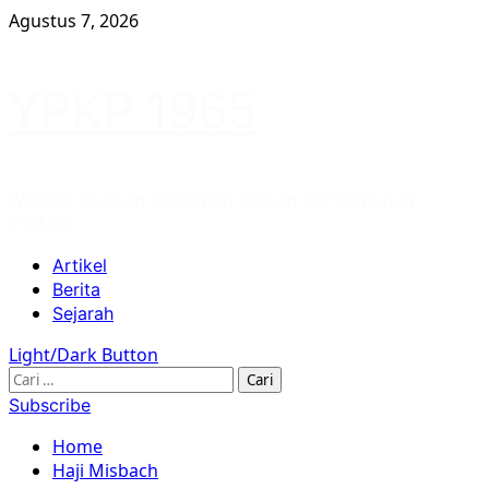
Skip
Agustus 7, 2026
to
content
YPKP 1965
Website Yayasan Penelitian Korban Pembunuhan
1965/66
Primary
Artikel
Menu
Berita
Sejarah
Light/Dark Button
Cari
untuk:
Subscribe
Home
Haji Misbach