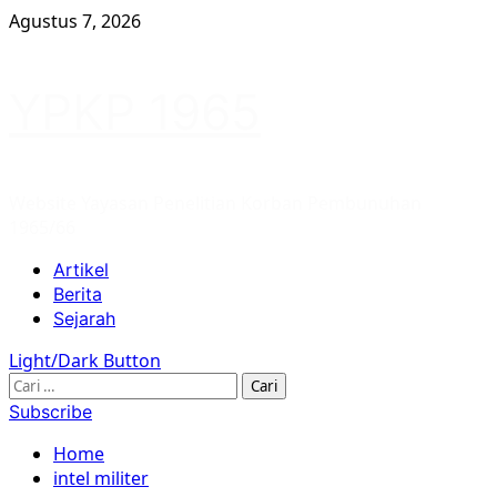
Skip
Agustus 7, 2026
to
content
YPKP 1965
Website Yayasan Penelitian Korban Pembunuhan
1965/66
Primary
Artikel
Menu
Berita
Sejarah
Light/Dark Button
Cari
untuk:
Subscribe
Home
intel militer