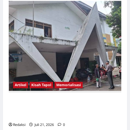
Artikel
Kisah Tapol
Memorialisasi
TAPOL 65 PAHLAWAN YANG DIHINAKAN DI
BALIK ARSITEKTUR GOR MAULANA YUSUF
SERANG, BANTEN
Redaksi
Juli 21, 2026
0