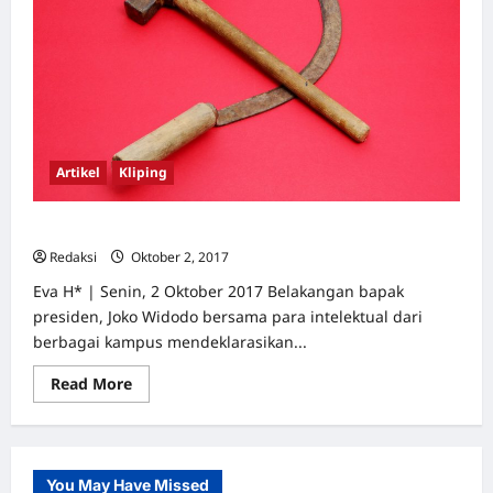
Artikel
Kliping
Berpikir Radikal tentang PKI
Redaksi
Oktober 2, 2017
0
Eva H* | Senin, 2 Oktober 2017 Belakangan bapak
presiden, Joko Widodo bersama para intelektual dari
berbagai kampus mendeklarasikan...
Read
Read More
more
about
Berpikir
Radikal
tentang
PKI
You May Have Missed