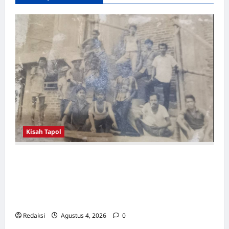
Kisah Tapol
Kerja Paksa Tapol 1965 di Banten: Dari Jalan
Lintas Kabupaten, Irigasi Cirata, GOR
Maulana Yusuf Serang, Kawasan Wisata
Karang Bolong Hingga Proyek Sawah Luhur
Redaksi
Agustus 4, 2026
0