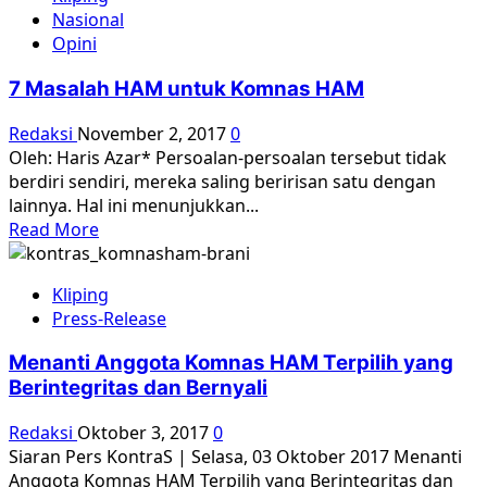
pembersihan
Nasional
anti-
Opini
komunis
Indonesia
7 Masalah HAM untuk Komnas HAM
memenangkan
Hadiah
Redaksi
November 2, 2017
0
Gwangju
Oleh: Haris Azar* Persoalan-persoalan tersebut tidak
berdiri sendiri, mereka saling beririsan satu dengan
lainnya. Hal ini menunjukkan...
Read
Read More
more
about
Kliping
7
Press-Release
Masalah
HAM
Menanti Anggota Komnas HAM Terpilih yang
untuk
Berintegritas dan Bernyali
Komnas
HAM
Redaksi
Oktober 3, 2017
0
Siaran Pers KontraS | Selasa, 03 Oktober 2017 Menanti
Anggota Komnas HAM Terpilih yang Berintegritas dan