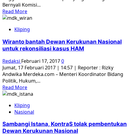
Bernyali Komisi...
Read
Read More
more
about
Kliping
Menanti
Anggota
Wiranto bantah Dewan Kerukunan Nasional
Komnas
untuk rekonsiliasi kasus HAM
HAM
Terpilih
Redaksi
Februari 17, 2017
0
yang
Jumat, 17 Februari 2017 | 14:57 | Reporter : Rizky
Berintegritas
Andwika Merdeka.com – Menteri Koordinator Bidang
dan
Politik, Hukum,...
Bernyali
Read
Read More
more
about
Kliping
Wiranto
Nasional
bantah
Dewan
Sambangi Istana, KontraS tolak pembentukan
Kerukunan
Dewan Kerukunan Nasional
Nasional