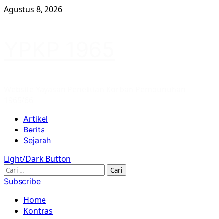
Skip
Agustus 8, 2026
to
content
YPKP 1965
Website Yayasan Penelitian Korban Pembunuhan
1965/66
Primary
Artikel
Menu
Berita
Sejarah
Light/Dark Button
Cari
untuk:
Subscribe
Home
Kontras