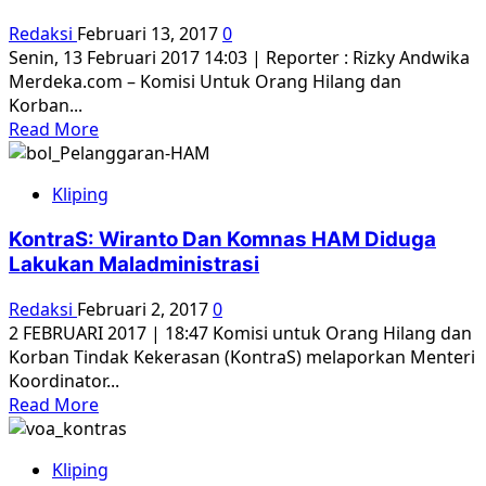
untuk
Redaksi
Februari 13, 2017
0
rekonsiliasi
Senin, 13 Februari 2017 14:03 | Reporter : Rizky Andwika
kasus
Merdeka.com – Komisi Untuk Orang Hilang dan
HAM
Korban...
Read
Read More
more
about
Kliping
Sambangi
Istana,
KontraS: Wiranto Dan Komnas HAM Diduga
KontraS
Lakukan Maladministrasi
tolak
pembentukan
Redaksi
Februari 2, 2017
0
Dewan
2 FEBRUARI 2017 | 18:47 Komisi untuk Orang Hilang dan
Kerukunan
Korban Tindak Kekerasan (KontraS) melaporkan Menteri
Nasional
Koordinator...
Read
Read More
more
about
Kliping
KontraS: