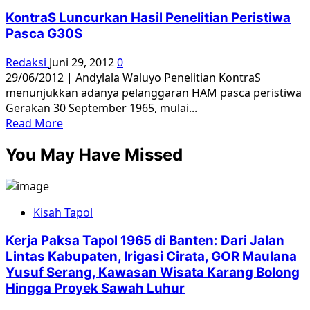
Wiranto
KontraS Luncurkan Hasil Penelitian Peristiwa
Dan
Pasca G30S
Komnas
HAM
Redaksi
Juni 29, 2012
0
Diduga
29/06/2012 | Andylala Waluyo Penelitian KontraS
Lakukan
menunjukkan adanya pelanggaran HAM pasca peristiwa
Maladministrasi
Gerakan 30 September 1965, mulai...
Read
Read More
more
You May Have Missed
about
KontraS
Luncurkan
Hasil
Kisah Tapol
Penelitian
Peristiwa
Kerja Paksa Tapol 1965 di Banten: Dari Jalan
Pasca
Lintas Kabupaten, Irigasi Cirata, GOR Maulana
G30S
Yusuf Serang, Kawasan Wisata Karang Bolong
Hingga Proyek Sawah Luhur