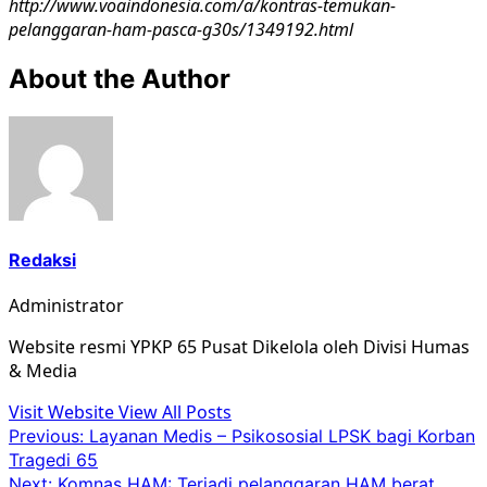
http://www.voaindonesia.com/a/kontras-temukan-
pelanggaran-ham-pasca-g30s/1349192.html
About the Author
Redaksi
Administrator
Website resmi YPKP 65 Pusat Dikelola oleh Divisi Humas
& Media
Visit Website
View All Posts
Post
Previous:
Layanan Medis – Psikososial LPSK bagi Korban
Tragedi 65
navigation
Next:
Komnas HAM: Terjadi pelanggaran HAM berat