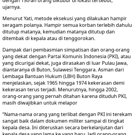
dengan 150-an orang dikubur di lokasi tersebut,”
ujarnya.
Menurut Yati, metode eksekusi yang dilakukan hampir
seragam polanya. Hampir semua korban terlebih dahulu
ditutup matanya, kemudian matanya ditutup dan
ditembak di kepala atau di tenggorokan.
Dampak dari pembasmian simpatisan dan orang-orang
yang dekat dengan Partai Komunis Indonesia (PKI), atau
yang dicurigai dekat, juga dirasakan di luar Pulau Jawa,
diantaranya di Buton, Sulawesi Tenggara. Asman dari
Lembaga Bantuan Hukum (LBH) Buton Raya
menjelaskan, sejak 1965 hingga 1974 kekerasan demi
kekerasan terus terjadi. Menurutnya, hingga 2002,
orang-orang yang pernah ditahan karena dituduh PKI,
masih diwajibkan untuk melapor
“Nama-nama orang yang terlibat dengan PKI ini terekam
sangat baik dalam dokumen militer sampai di tingkat
kepala desa. Ini diteruskan secara berkelanjutan dari
kepala desa yang lama ke yang baru. Jadi orang-orang