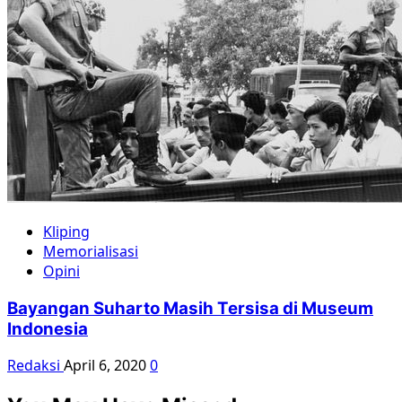
Kliping
Memorialisasi
Opini
Bayangan Suharto Masih Tersisa di Museum
Indonesia
Redaksi
April 6, 2020
0