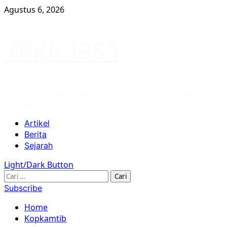
Skip
Agustus 6, 2026
to
content
YPKP 1965
Website Yayasan Penelitian Korban Pembunuhan
1965/66
Primary
Artikel
Menu
Berita
Sejarah
Light/Dark Button
Cari
untuk:
Subscribe
Home
Kopkamtib