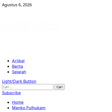
Skip
Agustus 6, 2026
to
content
YPKP 1965
Website Yayasan Penelitian Korban Pembunuhan
1965/66
Primary
Artikel
Menu
Berita
Sejarah
Light/Dark Button
Cari
untuk:
Subscribe
Home
Menko Pulhukam