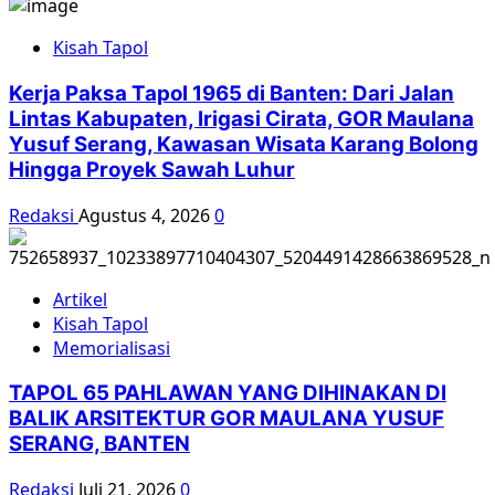
Tragedi
65
Kisah Tapol
Minta
Kejelasan
Kerja Paksa Tapol 1965 di Banten: Dari Jalan
Status
Lintas Kabupaten, Irigasi Cirata, GOR Maulana
Tanah
Yusuf Serang, Kawasan Wisata Karang Bolong
di
Hingga Proyek Sawah Luhur
Kampung
Dampungan
Redaksi
Agustus 4, 2026
0
Artikel
Kisah Tapol
Memorialisasi
TAPOL 65 PAHLAWAN YANG DIHINAKAN DI
BALIK ARSITEKTUR GOR MAULANA YUSUF
SERANG, BANTEN
Redaksi
Juli 21, 2026
0