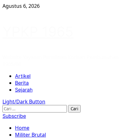
Skip
Agustus 6, 2026
to
content
YPKP 1965
Website Yayasan Penelitian Korban Pembunuhan
1965/66
Primary
Artikel
Menu
Berita
Sejarah
Light/Dark Button
Cari
untuk:
Subscribe
Home
Militer Brutal