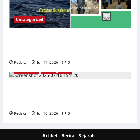
Uncategorized
Dari Pangkalan Ke Pulau Buru – Catatan
Surahmad dan Mencari Kebenaran – Catatan
Penelitian YPKP 1965 Pati
Redaksi
Juli 17, 2026
0
Kisah Tapol
Uncategorized
Kisah Siksa, Kerja Paksa dan Lagu Cinta
Tapol 65 dari Penjara (Rumah Tahanan
Chusus) Tangerang
Redaksi
Juli 16, 2026
0
Artikel
Berita
Sejarah