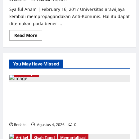
Syaiful Anam | February 16, 2017 Universitas Brawijaya
kembali mempropagandakan Anti-Komunis. Hal itu dapat
ditemukan pada bener ...
Read
Read More
more
about
FISIP
Brawijaya
Provokasi
Anti-
You May Have Missed
Komunis
Kisah Tapol
Kerja Paksa Tapol 1965 di Banten: Dari Jalan
Lintas Kabupaten, Irigasi Cirata, GOR
Maulana Yusuf Serang, Kawasan Wisata
Karang Bolong Hingga Proyek Sawah Luhur
Redaksi
Agustus 4, 2026
0
Artikel
Kisah Tapol
Memorialisasi