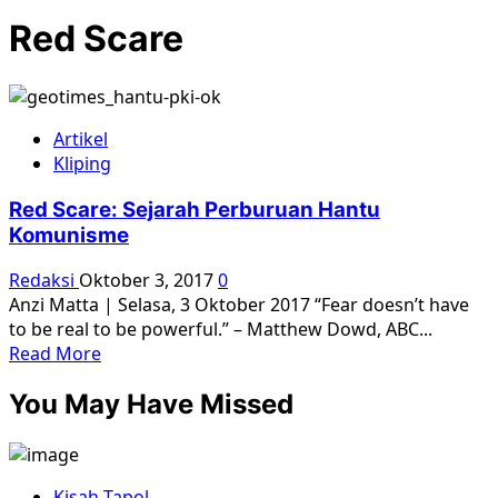
Red Scare
Artikel
Kliping
Red Scare: Sejarah Perburuan Hantu
Komunisme
Redaksi
Oktober 3, 2017
0
Anzi Matta | Selasa, 3 Oktober 2017 “Fear doesn’t have
to be real to be powerful.” – Matthew Dowd, ABC...
Read
Read More
more
You May Have Missed
about
Red
Scare:
Sejarah
Kisah Tapol