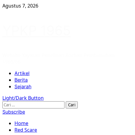
Skip
Agustus 7, 2026
to
content
YPKP 1965
Website Yayasan Penelitian Korban Pembunuhan
1965/66
Primary
Artikel
Menu
Berita
Sejarah
Light/Dark Button
Cari
untuk:
Subscribe
Home
Red Scare