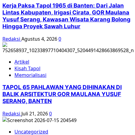
Bikin
Kerja Paksa Tapol 1965 di Banten: Dari Jalan
Daftar
Lintas Kabupaten, Irigasi Cirata, GOR Maulana
Nama
Yusuf Serang, Kawasan Wisata Karang Bolong
Target
Hingga Proyek Sawah Luhur
Di-
dor!
Redaksi
Agustus 4, 2026
0
Artikel
Kisah Tapol
Memorialisasi
TAPOL 65 PAHLAWAN YANG DIHINAKAN DI
BALIK ARSITEKTUR GOR MAULANA YUSUF
SERANG, BANTEN
Redaksi
Juli 21, 2026
0
Uncategorized