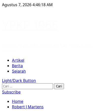
Skip
Agustus 7, 2026
4:46:18 AM
to
content
YPKP 1965
Website Yayasan Penelitian Korban Pembunuhan
1965/66
Primary
Artikel
Menu
Berita
Sejarah
Light/Dark Button
Cari
untuk:
Subscribe
Home
Robert J Martens