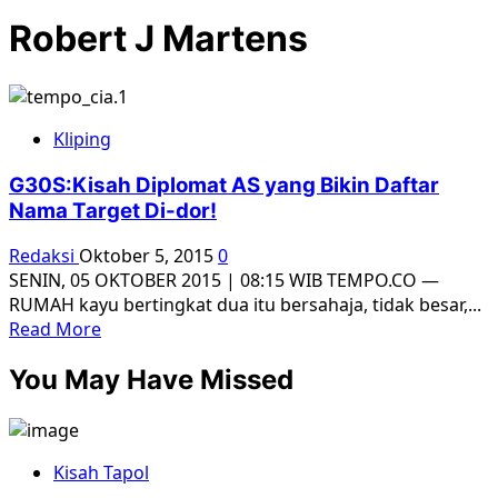
Robert J Martens
Kliping
G30S:Kisah Diplomat AS yang Bikin Daftar
Nama Target Di-dor!
Redaksi
Oktober 5, 2015
0
SENIN, 05 OKTOBER 2015 | 08:15 WIB TEMPO.CO —
RUMAH kayu bertingkat dua itu bersahaja, tidak besar,...
Read
Read More
more
You May Have Missed
about
G30S:Kisah
Diplomat
AS
Kisah Tapol
yang