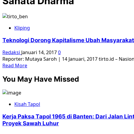
Sanata Dharma
Kliping
Teknologi Dorong Kapitalisme Ubah Masyarakat
Redaksi
Januari 14, 2017
0
Reporter: Mutaya Saroh | 14 Januari, 2017 tirto.id – Nasion
Read
Read More
more
You May Have Missed
about
Teknologi
Dorong
Kapitalisme
Kisah Tapol
Ubah
Masyarakat
Kerja Paksa Tapol 1965 di Banten: Dari Jalan L
Proyek Sawah Luhur