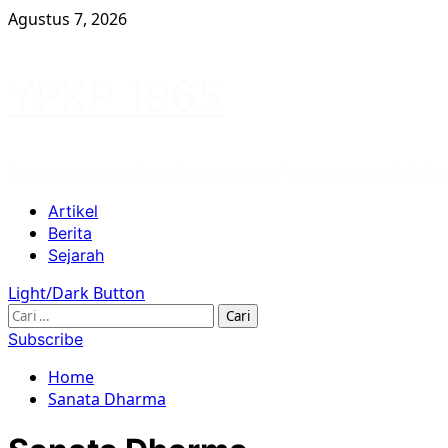
Skip
Agustus 7, 2026
to
content
YPKP 1965
Website Yayasan Penelitian Korban Pembunuhan 1965/66
Primary
Artikel
Menu
Berita
Sejarah
Light/Dark Button
Cari
untuk:
Subscribe
Home
Sanata Dharma