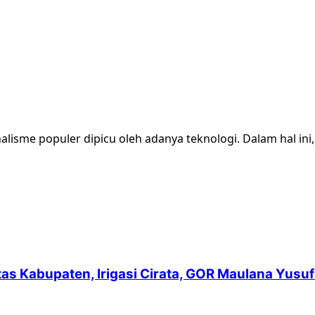
alisme populer dipicu oleh adanya teknologi. Dalam hal ini,.
intas Kabupaten, Irigasi Cirata, GOR Maulana Yu