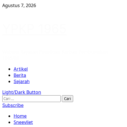
Skip
Agustus 7, 2026
to
content
YPKP 1965
Website Yayasan Penelitian Korban Pembunuhan
1965/66
Primary
Artikel
Menu
Berita
Sejarah
Light/Dark Button
Cari
untuk:
Subscribe
Home
Sneevliet