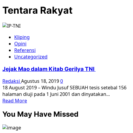
Tentara Rakyat
Kliping
Opini
Referensi
Uncategorized
Jejak Mao dalam Kitab Gerilya TNI
Redaksi
Agustus 18, 2019
0
18 August 2019 – Windu Jusuf SEBUAH tesis setebal 156
halaman diuji pada 1 Juni 2001 dan dinyatakan...
Read
Read More
more
You May Have Missed
about
Jejak
Mao