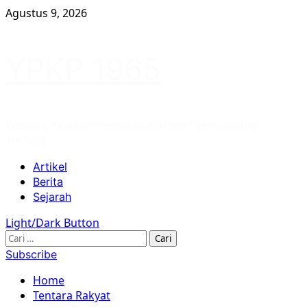
Skip
Agustus 9, 2026
to
content
YPKP 1965
Website Yayasan Penelitian Korban Pembunuhan
1965/66
Primary
Artikel
Menu
Berita
Sejarah
Light/Dark Button
Cari
untuk:
Subscribe
Home
Tentara Rakyat