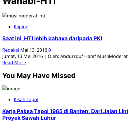
Wahabi-HTI
Kliping
Saat ini, HTI lebih bahaya daripada PKI
Redaksi
Mei 13, 2016
0
Jumat, 13 Mei 2016 | Oleh: Abdurrouf Hanif MusliModera
Read
Read More
more
You May Have Missed
about
Saat
ini,
HTI
Kisah Tapol
lebih
bahaya
Kerja Paksa Tapol 1965 di Banten: Dari Jalan L
daripada
Proyek Sawah Luhur
PKI