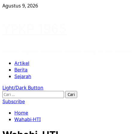
Skip
Agustus 9, 2026
to
content
YPKP 1965
Website Yayasan Penelitian Korban Pembunuhan 1965/66
Primary
Artikel
Menu
Berita
Sejarah
Light/Dark Button
Cari
untuk:
Subscribe
Home
Wahabi-HTI