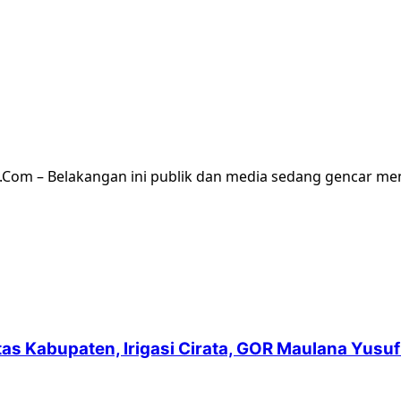
t.Com – Belakangan ini publik dan media sedang gencar me
intas Kabupaten, Irigasi Cirata, GOR Maulana Yu