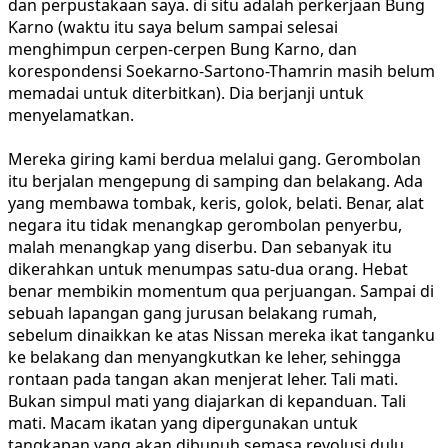
dan perpustakaan saya. di situ adalah perkerjaan Bung
Karno (waktu itu saya belum sampai selesai
menghimpun cerpen-cerpen Bung Karno, dan
korespondensi Soekarno-Sartono-Thamrin masih belum
memadai untuk diterbitkan). Dia berjanji untuk
menyelamatkan.
Mereka giring kami berdua melalui gang. Gerombolan
itu berjalan mengepung di samping dan belakang. Ada
yang membawa tombak, keris, golok, belati. Benar, alat
negara itu tidak menangkap gerombolan penyerbu,
malah menangkap yang diserbu. Dan sebanyak itu
dikerahkan untuk menumpas satu-dua orang. Hebat
benar membikin momentum qua perjuangan. Sampai di
sebuah lapangan gang jurusan belakang rumah,
sebelum dinaikkan ke atas Nissan mereka ikat tanganku
ke belakang dan menyangkutkan ke leher, sehingga
rontaan pada tangan akan menjerat leher. Tali mati.
Bukan simpul mati yang diajarkan di kepanduan. Tali
mati. Macam ikatan yang dipergunakan untuk
tangkapan yang akan dibunuh semasa revolusi dulu.