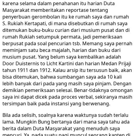
karena selama dalam penahanan itu harian Duta
Masyarakat memberitakan reportase tentang
penyerbuan gerombolan itu ke rumah saya dan rumah
S. Rukiah Kertapati, di mana disebutkan di rumah saya
ditemukan buku-buku curian dari musium pusat dan di
rumah Rukiah setumpuk permata, jadi pemeriksaan
berpusat pada soal pencurian tsb. Memang saya pernah
meminjam satu beca majalah, harian dan buku dari
musium pusat. Yang belum saya kembalikan adalah
Door Duisternis to Licht Kartini dan harian Medan Prijaji
tahun 1911 dan 1912. Kalau arsip itu tersusun baik, akan
bisa ditemukan, bahwa sumbangan saya ada 10 kali
lebih banyak dari pada yang masih saya pinjam. Dengan
demikian pemeriksaan selesai. Benar-tidaknya omongan
saya ini dapat dicek pada proces verbal, sekiranya masih
tersimpan baik pada instansi yang berwenang.
Bila ada selisih, soalnya karena waktunya sudah terlalu
lama. Mungkin Bung bertanya dari mana saya tahu ada
berita dalam Duta Masyarakat yang menuduh saya
mencuri. Ya, pada suatu pagi muncul seorang kapten di