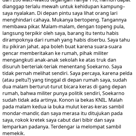
dianggap terlalu mewah untuk kehidupan kampung–
saya nyalakan. Di depan pintu saya lihat orang lari
menghindari cahaya. Mukanya bertopeng. Tangannya
membawa pikar. Malam-malam, dengan topeng pula,
langsung terpikir oleh saya, barang itu tentu habis
dirampoknya dari rumah yang habis diserbu. Saya tahu
itu pikiran jahat. apa boleh buat karena suara-suara
gencar memberitakan ke rumah, pihak militer
mengangkuti anak-anak sekolah ke atas truk dan
disuruh berteriak-teriak menentang Soekarno. Saya
tidak pernah melihat sendiri. Saya percaya, karena pelda
(atau peltu?) yang tinggal di depan rumah saya, sudah
dua malam berturut-turut bicara keras di gang depan
rumah, bahwa militer punya politik sendiri, Soekarno
sudah tidak ada artinya. Konon ia bekas KNIL. Malah
pada malam kedua ia buka mulut keras-keras sambil
mondar-mandir, dan saya merasa itu ditujukan pada
saya, rokok kretek saya cabut dari bibir dan saya
lemparkan padanya. Terdengar ia melompat sambil
memekik.