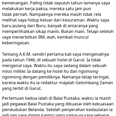
kemenangan. Paling tidak sepuluh tahun lamanya saya
melakukan kerja paksa, mereka satu jam pun
tidak pernah. Nampaknya mereka masih tidak rela
melihat saya hidup keluar dari kesuraman. Waktu saya
baru pulang dari Buru, banyak di antaranya yang
memperlihatkan sikap manis. Bukan main. Tetapi setelah
saya menerbitkan BM, wah, kembali muncul
keberingasan.
Tentang A.K.M. sendiri pertama kali saya mengenalnya
pada tahun 1946, di sebuah hotel di Garut. Ia tidak
mengenal saya. Waktu itu saya sedang dalam sebuah
missi militer. Ia datang ke hotel itu dan ngomong-
ngomong dengan pemiliknya. Namanya tetap teringat,
karena waktu itu ia redaktur majalah Gelombang Zaman
yang terbit d
i Garut.
Pertemuan kedua ialah di Balai Pustaka, waktu ia masih
jadi pegawai Balai Pustaka yang dikuasai oleh kekuasaan
pendudukan Belanda. Setelah penyerahan kedaulatan ia
jadi sep saya dalam kantor yang sama–ya saya sebagai