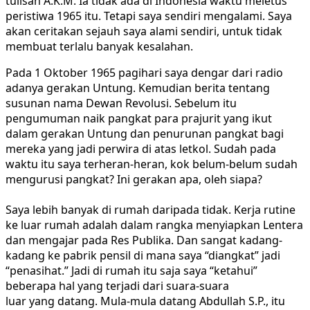
tulisan A.K.M. Ia tidak ada di Indonesia waktu meletus
peristiwa 1965 itu. Tetapi saya sendiri mengalami. Saya
akan ceritakan sejauh saya alami sendiri, untuk tidak
membuat terlalu banyak kesalahan.
Pada 1 Oktober 1965 pagihari saya dengar dari radio
adanya gerakan Untung. Kemudian berita tentang
susunan nama Dewan Revolusi. Sebelum itu
pengumuman naik pangkat para prajurit yang ikut
dalam gerakan Untung dan penurunan pangkat bagi
mereka yang jadi perwira di atas letkol. Sudah pada
waktu itu saya terheran-heran, kok belum-belum sudah
mengurusi pangkat? Ini gerakan apa, oleh siapa?
Saya lebih banyak di rumah daripada tidak. Kerja rutine
ke luar rumah adalah dalam rangka menyiapkan Lentera
dan mengajar pada Res Publika. Dan sangat kadang-
kadang ke pabrik pensil di mana saya “diangkat” jadi
“penasihat.” Jadi di rumah itu saja saya “ketahui”
beberapa hal yang terjadi dari suara-suara
luar yang datang. Mula-mula datang Abdullah S.P., itu