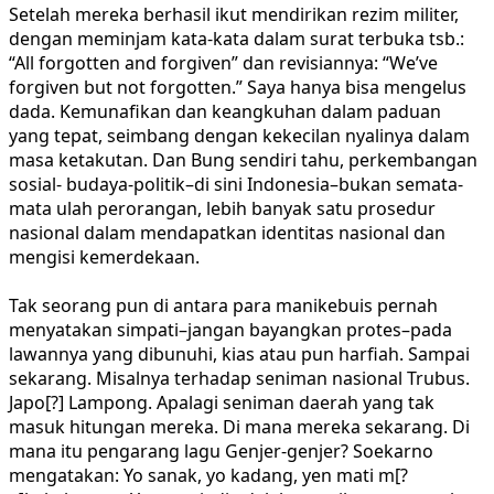
Setelah mereka berhasil ikut mendirikan rezim militer,
dengan meminjam kata-kata dalam surat terbuka tsb.:
“All forgotten and forgiven” dan revisiannya: “We’ve
forgiven but not forgotten.” Saya hanya bisa mengelus
dada. Kemunafikan dan keangkuhan dalam paduan
yang tepat, seimbang dengan kekecilan nyalinya dalam
masa ketakutan. Dan Bung sendiri tahu, perkembangan
sosial- budaya-politik–di sini Indonesia–bukan semata-
mata ulah perorangan, lebih banyak satu prosedur
nasional dalam mendapatkan identitas nasional dan
mengisi kemerdekaan.
Tak seorang pun di antara para manikebuis pernah
menyatakan simpati–jangan bayangkan protes–pada
lawannya yang dibunuhi, kias atau pun harfiah. Sampai
sekarang. Misalnya terhadap seniman nasional Trubus.
Japo[?] Lampong. Apalagi seniman daerah yang tak
masuk hitungan mereka. Di mana mereka sekarang. Di
mana itu pengarang lagu Genjer-genjer? Soekarno
mengatakan: Yo sanak, yo kadang, yen mati m[?