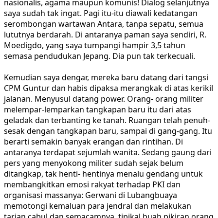
nasionalis, agama maupun komunis! Dialog selanjutnya
saya sudah tak ingat. Pagi itu-itu diawali kedatangan
serombongan wartawan Antara, tanpa sepatu, semua
lututnya berdarah. Di antaranya paman saya sendiri, R.
Moedigdo, yang saya tumpangi hampir 3,5 tahun
semasa pendudukan Jepang. Dia pun tak terkecuali.
Kemudian saya dengar, mereka baru datang dari tangsi
CPM Guntur dan habis dipaksa merangkak di atas kerikil
jalanan. Menyusul datang power. Orang- orang militer
melempar-lemparkan tangkapan baru itu dari atas
geladak dan terbanting ke tanah. Ruangan telah penuh-
sesak dengan tangkapan baru, sampai di gang-gang. Itu
berarti semakin banyak erangan dan rintihan. Di
antaranya terdapat sejumlah wanita. Sedang gaung dari
pers yang menyokong militer sudah sejak belum
ditangkap, tak henti- hentinya menalu gendang untuk
membangkitkan emosi rakyat terhadap PKI dan
organisasi massanya: Gerwani di Lubangbuaya
memotongi kemaluan para jendral dan melakukan
tarian cabul dan semacamnya, tipikal buah pikiran orang