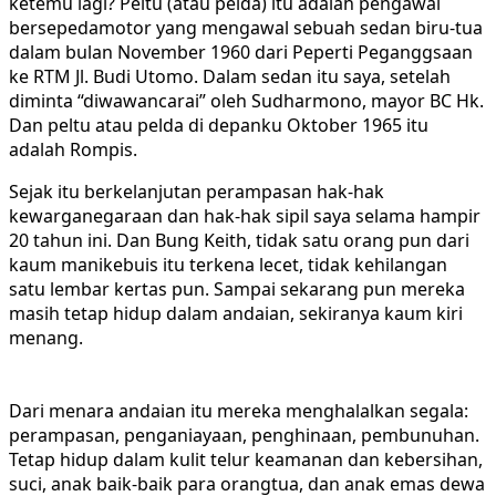
ketemu lagi? Peltu (atau pelda) itu adalah pengawal
bersepedamotor yang mengawal sebuah sedan biru-tua
dalam bulan November 1960 dari Peperti Peganggsaan
ke RTM Jl. Budi Utomo. Dalam sedan itu saya, setelah
diminta “diwawancarai” oleh Sudharmono, mayor BC Hk.
Dan peltu atau pelda di depanku Oktober 1965 itu
adalah Rompis.
Sejak itu berkelanjutan perampasan hak-hak
kewarganegaraan dan hak-hak sipil saya selama hampir
20 tahun ini. Dan Bung Keith, tidak satu orang pun dari
kaum manikebuis itu terkena lecet, tidak kehilangan
satu lembar kertas pun. Sampai sekarang pun mereka
masih tetap hidup dalam andaian, sekiranya kaum kiri
menang.
Dari menara andaian itu mereka menghalalkan segala:
perampasan, penganiayaan, penghinaan, pembunuhan.
Tetap hidup dalam kulit telur keamanan dan kebersihan,
suci, anak baik-baik para orangtua, dan anak emas dewa