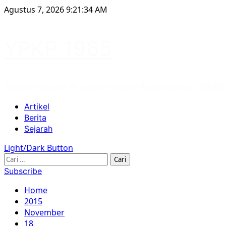
Skip
Agustus 7, 2026
9:21:35 AM
to
content
YPKP 1965
Website Yayasan Penelitian Korban Pembunuhan 1965/66
Primary
Artikel
Menu
Berita
Sejarah
Light/Dark Button
Cari
untuk:
Subscribe
Home
2015
November
18