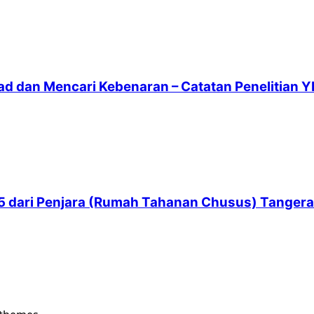
ad dan Mencari Kebenaran – Catatan Penelitian Y
 65 dari Penjara (Rumah Tahanan Chusus) Tanger