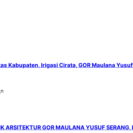
intas Kabupaten, Irigasi Cirata, GOR Maulana Yu
LIK ARSITEKTUR GOR MAULANA YUSUF SERANG,