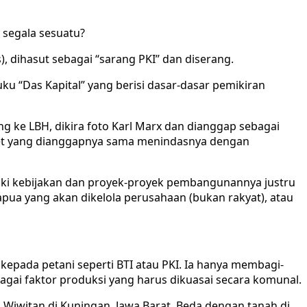
 segala sesuatu?
, dihasut sebagai “sarang PKI” dan diserang.
u “Das Kapital” yang berisi dasar-dasar pemikiran
g ke LBH, dikira foto Karl Marx dan dianggap sebagai
oviet yang dianggapnya sama menindasnya dengan
ki kebijakan dan proyek-proyek pembangunannya justru
Papua yang akan dikelola perusahaan (bukan rakyat), atau
epada petani seperti BTI atau PKI. Ia hanya membagi-
bagai faktor produksi yang harus dikuasai secara komunal.
a Wiwitan di Kuningan, Jawa Barat. Beda dengan tanah di