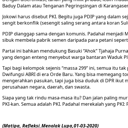
Baduy Dalam atau Tenganan Pegringsingan di Karangasem y
Jokowi harus disebut PKI. Begitu juga PDIP yang dalam se
sengit berkonflik (sesengit saling serang antara koran Sul
PDIP dianggap sama dengan komunis. Padahal menjadi Marh
sibuk membela pabrik semen daripada para petani seper
Partai ini bahkan mendukung Basuki “Ahok” Tjahaja Pur
yang dengan enteng menyebut warga bantaran Waduk Plui
Tapi bagi kelompok sejenis “massa 299” ini, semua itu t
Dwifungsi ABRI di era Orde Baru. Yang bisa memegang to
mengerahkan pasukan, tapi juga bisa duduk di DPR ikut
perusahaan negara, daerah, dan swasta.
Siapa yang tak rindu masa-masa itu? Dan jalan paling m
PKI-kan. Semua adalah PKI. Padahal merekalah yang PKI:
(Matipa, Refleksi_Menolak Lupa,01-03-2020)