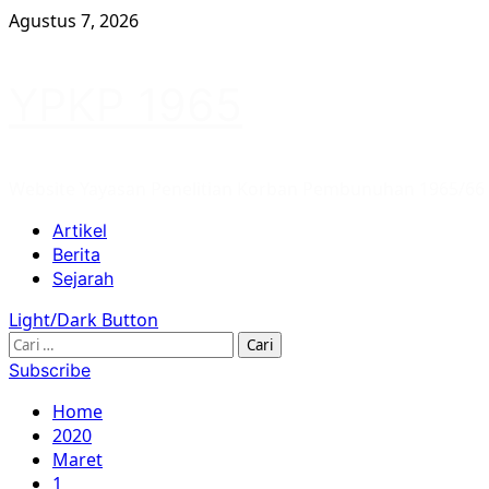
Skip
Agustus 7, 2026
to
content
YPKP 1965
Website Yayasan Penelitian Korban Pembunuhan 1965/66
Primary
Artikel
Menu
Berita
Sejarah
Light/Dark Button
Cari
untuk:
Subscribe
Home
2020
Maret
1