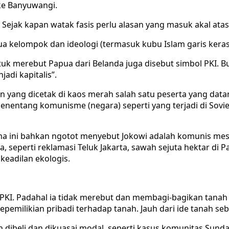
 ke Banyuwangi.
Sejak kapan watak fasis perlu alasan yang masuk akal atas
a kelompok dan ideologi (termasuk kubu Islam garis keras)
 merebut Papua dari Belanda juga disebut simbol PKI. Buk
adi kapitalis”.
 yang dicetak di kaos merah salah satu peserta yang datan
 penentang komunisme (negara) seperti yang terjadi di S
a ini bahkan ngotot menyebut Jokowi adalah komunis mes
, seperti reklamasi Teluk Jakarta, sawah sejuta hektar di 
eadilan ekologis.
KI. Padahal ia tidak merebut dan membagi-bagikan tanah k
epemilikian pribadi terhadap tanah. Jauh dari ide tanah se
ah dibeli dan dikuasai modal, seperti kasus komunitas Sund