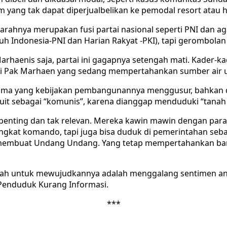
ang tak dapat diperjualbelikan ke pemodal resort atau ho
jarahnya merupakan fusi partai nasional seperti PNI dan a
uh Indonesia-PNI dan Harian Rakyat -PKI), tapi gerombolan ah
aenis saja, partai ini gagapnya setengah mati. Kader-kad
ti Pak Marhaen yang sedang mempertahankan sumber air u
nama yang kebijakan pembangunannya menggusur, bahkan de
t sebagai “komunis”, karena dianggap menduduki “tanah 
ak penting dan tak relevan. Mereka kawin mawin dengan pa
ngkat komando, tapi juga bisa duduk di pemerintahan seb
 membuat Undang Undang. Yang tetap mempertahankan baret
urah untuk mewujudkannya adalah menggalang sentimen ant
 Penduduk Kurang Informasi.
***