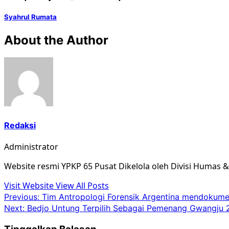
Syahrul Rumata
About the Author
Redaksi
Administrator
Website resmi YPKP 65 Pusat Dikelola oleh Divisi Humas 
Visit Website
View All Posts
Post
Previous:
Tim Antropologi Forensik Argentina mendokum
Next:
Bedjo Untung Terpilih Sebagai Pemenang Gwangju
navigation