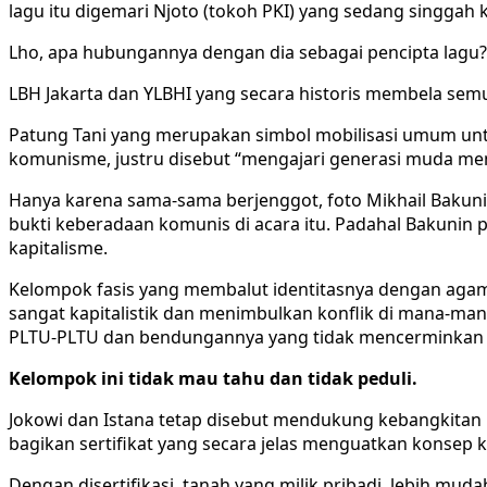
lagu itu digemari Njoto (tokoh PKI) yang sedang singgah
Lho, apa hubungannya dengan dia sebagai pencipta lagu? 
LBH Jakarta dan YLBHI yang secara historis membela semu
Patung Tani yang merupakan simbol mobilisasi umum untuk
komunisme, justru disebut “mengajari generasi muda menj
Hanya karena sama-sama berjenggot, foto Mikhail Bakunin
bukti keberadaan komunis di acara itu. Padahal Bakunin
kapitalisme.
Kelompok fasis yang membalut identitasnya dengan agam
sangat kapitalistik dan menimbulkan konflik di mana-mana
PLTU-PLTU dan bendungannya yang tidak mencerminkan k
Kelompok ini tidak mau tahu dan tidak peduli.
Jokowi dan Istana tetap disebut mendukung kebangkitan P
bagikan sertifikat yang secara jelas menguatkan konsep k
Dengan disertifikasi, tanah yang milik pribadi, lebih mud