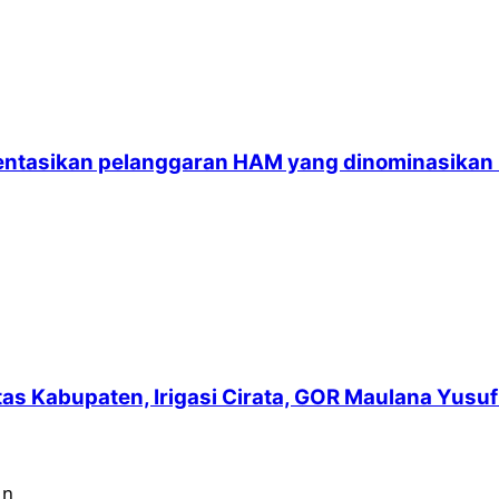
entasikan pelanggaran HAM yang dinominasikan
intas Kabupaten, Irigasi Cirata, GOR Maulana Yu