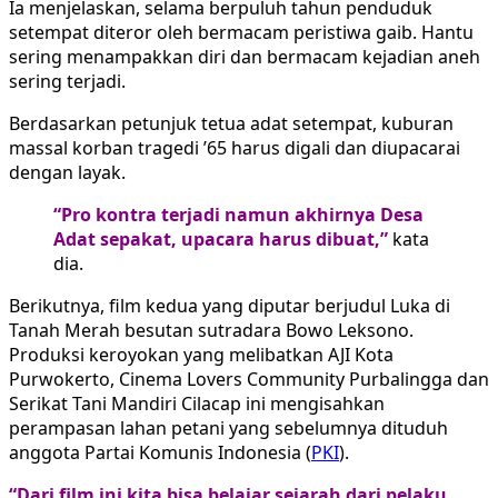
Ia menjelaskan, selama berpuluh tahun penduduk
setempat diteror oleh bermacam peristiwa gaib. Hantu
sering menampakkan diri dan bermacam kejadian aneh
sering terjadi.
Berdasarkan petunjuk tetua adat setempat, kuburan
massal korban tragedi ’65 harus digali dan diupacarai
dengan layak.
“Pro kontra terjadi namun akhirnya Desa
Adat sepakat, upacara harus dibuat,”
kata
dia.
Berikutnya, film kedua yang diputar berjudul Luka di
Tanah Merah besutan sutradara Bowo Leksono.
Produksi keroyokan yang melibatkan AJI Kota
Purwokerto, Cinema Lovers Community Purbalingga dan
Serikat Tani Mandiri Cilacap ini mengisahkan
perampasan lahan petani yang sebelumnya dituduh
anggota Partai Komunis Indonesia (
PKI
).
“Dari film ini kita bisa belajar sejarah dari pelaku