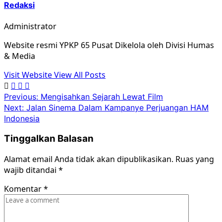
Redaksi
Administrator
Website resmi YPKP 65 Pusat Dikelola oleh Divisi Humas
& Media
Visit Website
View All Posts
Post
Previous:
Mengisahkan Sejarah Lewat Film
Next:
Jalan Sinema Dalam Kampanye Perjuangan HAM
navigation
Indonesia
Tinggalkan Balasan
Alamat email Anda tidak akan dipublikasikan.
Ruas yang
wajib ditandai
*
Komentar
*