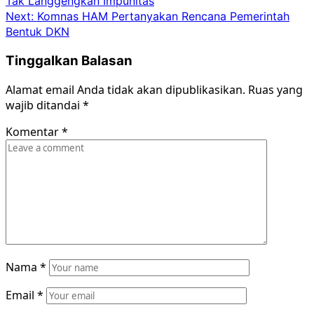
Tak Langgengkan Impunitas
navigation
Next:
Komnas HAM Pertanyakan Rencana Pemerintah
Bentuk DKN
Tinggalkan Balasan
Alamat email Anda tidak akan dipublikasikan.
Ruas yang
wajib ditandai
*
Komentar
*
Nama
*
Email
*