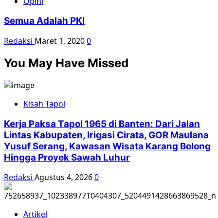
Opini
Semua Adalah PKI
Redaksi
Maret 1, 2020
0
You May Have Missed
Kisah Tapol
Kerja Paksa Tapol 1965 di Banten: Dari Jalan
Lintas Kabupaten, Irigasi Cirata, GOR Maulana
Yusuf Serang, Kawasan Wisata Karang Bolong
Hingga Proyek Sawah Luhur
Redaksi
Agustus 4, 2026
0
Artikel