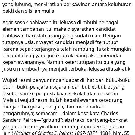
yang luhung, menyiratkan perkawinan antara keluhuran
bakti dan silsilah mulia.
Agar sosok pahlawan itu leluasa diimbuhi pelbagai
elemen tambahan itu, maka disyaratkan kandidat
pahlawan haruslah orang yang sudah mati. Dengan
tutupnya usia, riwayat kandidat menjadi “tertutup”
karena sepak terjangnya telah rampung. Ia tak mungkin
berbuat iseng yang jorok-jorok, yang akan menodai
kepahlawanannya. Namun ketertutupan itu pula yang
justru membuatnya menjadi terbuka: leluasa diutak-atik.
Wujud resmi penyuntingan dapat dilihat dari buku-buku
putih, buku pelajaran sejarah, dan buklet-buklet yang
disebarkan ke perpustakaan sekolah dan museum.
Melalui wujud resmi itulah kepahlawanan seseorang
menjadi bergerak, bergulir, dan menebarkan
pengaruhnya; semacam—dalam kosa kata Charles
Sanders Peirce—”ground”: abstraksi dari yang-konkret
yang dapat menyiratkan kemungkinan-kemungkinan
lain (
Writings of Charles S. Peirce: 1867-1871
, 1984: hlm. 55