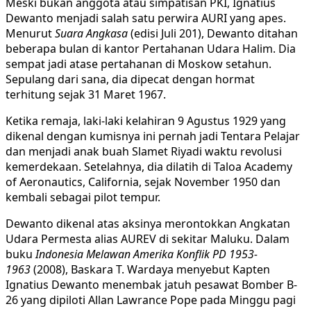
Meski bukan anggota atau simpatisan PKI, Ignatius
Dewanto menjadi salah satu perwira AURI yang apes.
Menurut
Suara Angkasa
(edisi Juli 201), Dewanto ditahan
beberapa bulan di kantor Pertahanan Udara Halim. Dia
sempat jadi atase pertahanan di Moskow setahun.
Sepulang dari sana, dia dipecat dengan hormat
terhitung sejak 31 Maret 1967.
Ketika remaja, laki-laki kelahiran 9 Agustus 1929 yang
dikenal dengan kumisnya ini pernah jadi Tentara Pelajar
dan menjadi anak buah Slamet Riyadi waktu revolusi
kemerdekaan. Setelahnya, dia dilatih di Taloa Academy
of Aeronautics, California, sejak November 1950 dan
kembali sebagai pilot tempur.
Dewanto dikenal atas aksinya merontokkan Angkatan
Udara Permesta alias AUREV di sekitar Maluku. Dalam
buku
Indonesia Melawan Amerika Konflik PD 1953-
1963
(2008), Baskara T. Wardaya menyebut Kapten
Ignatius Dewanto menembak jatuh pesawat Bomber B-
26 yang dipiloti Allan Lawrance Pope pada Minggu pagi