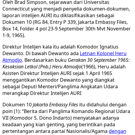
Oleh Brad Simpson, sejarawan dari Universitas
Connecticut yang menjadi penyelia dokumen-dokumen,
laporan intelijen AURI itu diklasifikasikan sebagai
Dokumen 10 (RG 84, Entry P 339, Jakarta Embassy Files,
Box 14, Folder 4 pol 23-9 September 30th Mvt November
1-9, 1965).
Direktur Intelijen kala itu adalah Komodor Ignatius
Dewanto. Di bawah Dewanto ada
Letnan Kolonel Heru
Atmodjo
. Berdasarkan buku
Gerakan 30 September 1965:
Kesaksian Letkol (Pnb.) Heru Atmodjo
(1966), Heru adalah
Asisten Direktur Intelijen AURI sejak 1 April 1965
menggantikan Komodor Dewanto yang diangkat
sebagai Deputi Menteri/Panglima Angkatan Udara
merangkap Direktur Intelijen AURI
Dokumen 10
Jakarta Embassy Files
itu didahului dengan
poin (1): “Berita dari Panglima Komando Regional Udara
VII (Komodor S. Dono Indarto) menyatakan adanya
keadaan yang kian genting, yang berintikan pada
pertentangan antara partai Nasionalis/Agama
dengan