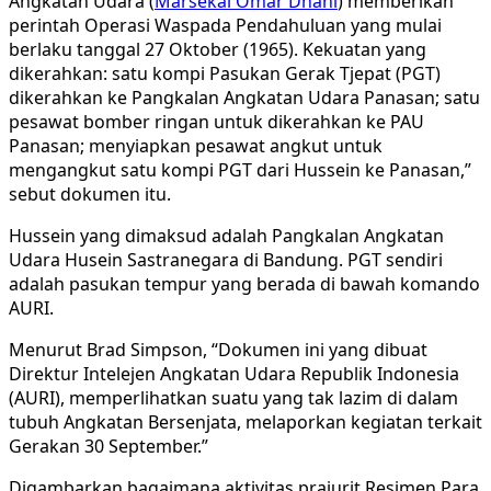
Angkatan Udara (
Marsekal Omar Dhani
) memberikan
perintah Operasi Waspada Pendahuluan yang mulai
berlaku tanggal 27 Oktober (1965). Kekuatan yang
dikerahkan: satu kompi Pasukan Gerak Tjepat (PGT)
dikerahkan ke Pangkalan Angkatan Udara Panasan; satu
pesawat bomber ringan untuk dikerahkan ke PAU
Panasan; menyiapkan pesawat angkut untuk
mengangkut satu kompi PGT dari Hussein ke Panasan,”
sebut dokumen itu.
Hussein yang dimaksud adalah Pangkalan Angkatan
Udara Husein Sastranegara di Bandung. PGT sendiri
adalah pasukan tempur yang berada di bawah komando
AURI.
Menurut Brad Simpson, “Dokumen ini yang dibuat
Direktur Intelejen Angkatan Udara Republik Indonesia
(AURI), memperlihatkan suatu yang tak lazim di dalam
tubuh Angkatan Bersenjata, melaporkan kegiatan terkait
Gerakan 30 September.”
Digambarkan bagaimana aktivitas prajurit Resimen Para