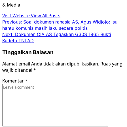
& Media
Visit Website
View All Posts
Post
Previous:
Soal dokumen rahasia AS, Agus Widjojo: Isu
hantu komunis masih laku secara politis
navigation
Next:
Dokumen CIA AS Tegaskan G30S 1965 Bukti
Kudeta TNI AD
Tinggalkan Balasan
Alamat email Anda tidak akan dipublikasikan.
Ruas yang
wajib ditandai
*
Komentar
*