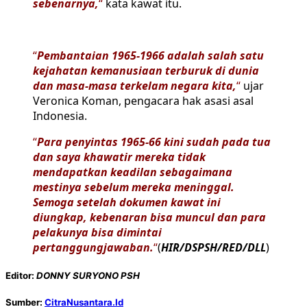
sebenarnya,
“
kata kawat itu.
“
Pembantaian 1965-1966 adalah salah satu
kejahatan kemanusiaan terburuk di dunia
dan masa-masa terkelam negara kita,
“
ujar
Veronica Koman, pengacara hak asasi asal
Indonesia.
“
Para penyintas 1965-66 kini sudah pada tua
dan saya khawatir mereka tidak
mendapatkan keadilan sebagaimana
mestinya sebelum mereka meninggal.
Semoga setelah dokumen kawat ini
diungkap, kebenaran bisa muncul dan para
pelakunya bisa dimintai
pertanggungjawaban.
“
(
HIR/DSPSH/RED/DLL
)
Editor:
DONNY SURYONO PSH
Sumber:
CitraNusantara.Id