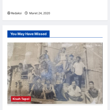
memenangkan Hadiah Gwangju
Redaksi
Maret 24, 2020
0
You May Have Missed
Kisah Tapol