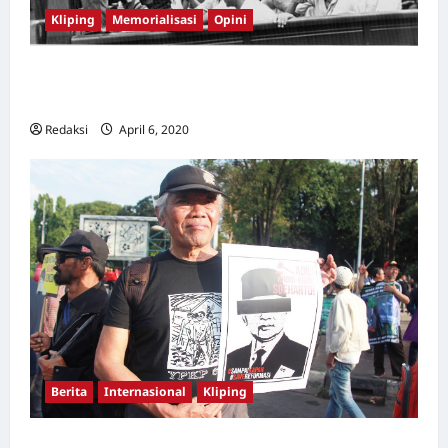
Kliping
Memorialisasi
Opini
Bayangan Suharto Masih Tersisa di Museum
Indonesia
Redaksi
April 6, 2020
0
Berita
Internasional
Kliping
Korban pembersihan anti-komunis Indonesia