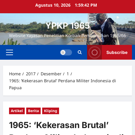
Skip
Agustus 10, 2026
1:59:44 PM
to
content
YPKP 1965
Website Yayasan Penelitian Korban Pembunuhan 1965/66
Subscribe
Primary
Menu
Home
2017
Desember
1
1965: ‘Kekerasan Brutal’ Perdana Militer Indonesia di
Papua
Artikel
Berita
Kliping
1965: ‘Kekerasan Brutal’