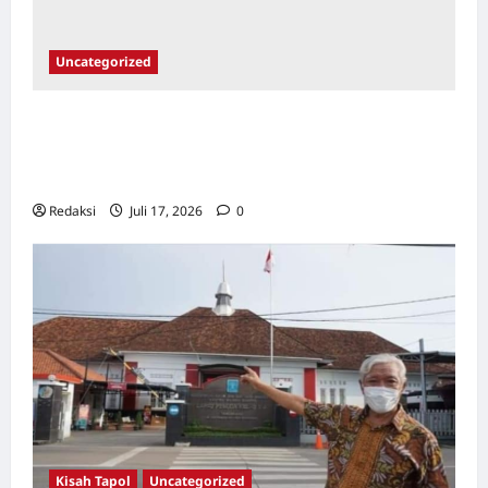
Uncategorized
Dari Pangkalan Ke Pulau Buru – Catatan
Surahmad dan Mencari Kebenaran – Catatan
Penelitian YPKP 1965 Pati
Redaksi
Juli 17, 2026
0
Kisah Tapol
Uncategorized