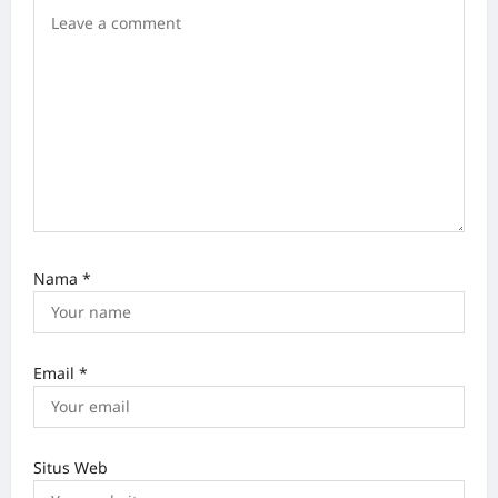
t
i
o
n
Nama
*
Email
*
Situs Web