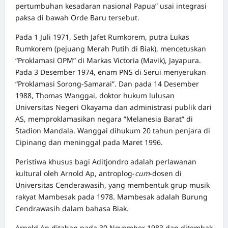
pertumbuhan kesadaran nasional Papua” usai integrasi
paksa di bawah Orde Baru tersebut.
Pada 1 Juli 1971, Seth Jafet Rumkorem, putra Lukas
Rumkorem (pejuang Merah Putih di Biak), mencetuskan
“Proklamasi OPM” di Markas Victoria (Mavik), Jayapura.
Pada 3 Desember 1974, enam PNS di Serui menyerukan
“Proklamasi Sorong-Samarai”. Dan pada 14 Desember
1988, Thomas Wanggai, doktor hukum lulusan
Universitas Negeri Okayama dan administrasi publik dari
AS, memproklamasikan negara ”Melanesia Barat” di
Stadion Mandala. Wanggai dihukum 20 tahun penjara di
Cipinang dan meninggal pada Maret 1996.
Peristiwa khusus bagi Aditjondro adalah perlawanan
kultural oleh Arnold Ap, antroplog-
cum
-dosen di
Universitas Cenderawasih, yang membentuk grup musik
rakyat Mambesak pada 1978. Mambesak adalah Burung
Cendrawasih dalam bahasa Biak.
Arnold Ap ditahan pada 30 November 1983 dan ditembak