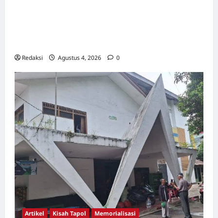
Kerja Paksa Tapol 1965 di Banten: Dari Jalan
Lintas Kabupaten, Irigasi Cirata, GOR
Maulana Yusuf Serang, Kawasan Wisata
Karang Bolong Hingga Proyek Sawah Luhur
Redaksi
Agustus 4, 2026
0
Artikel
Kisah Tapol
Memorialisasi