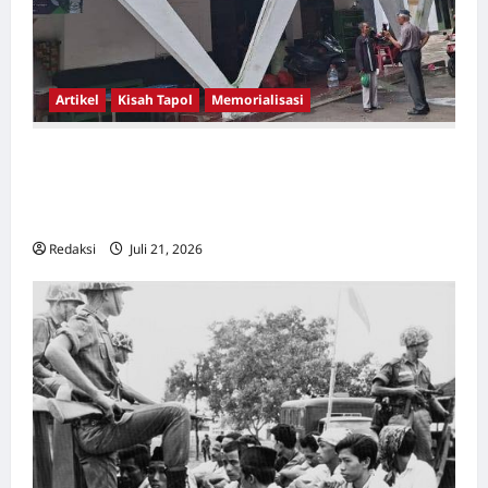
Artikel
Kisah Tapol
Memorialisasi
TAPOL 65 PAHLAWAN YANG DIHINAKAN DI
BALIK ARSITEKTUR GOR MAULANA YUSUF
SERANG, BANTEN
Redaksi
Juli 21, 2026
0