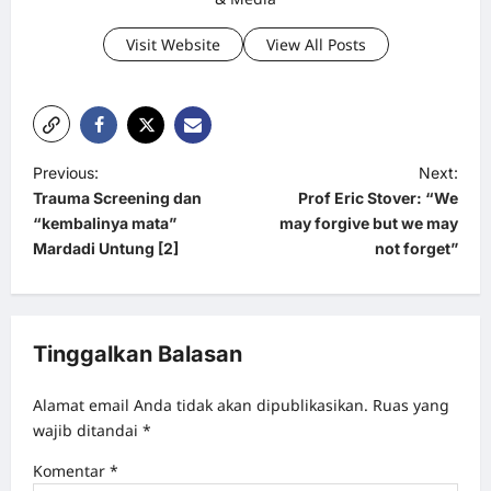
Visit Website
View All Posts
P
Previous:
Next:
Trauma Screening dan
Prof Eric Stover: “We
o
“kembalinya mata”
may forgive but we may
s
Mardadi Untung [2]
not forget”
t
n
a
Tinggalkan Balasan
v
Alamat email Anda tidak akan dipublikasikan.
Ruas yang
i
wajib ditandai
*
g
Komentar
*
a