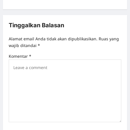
t
n
a
Tinggalkan Balasan
v
Alamat email Anda tidak akan dipublikasikan.
Ruas yang
i
wajib ditandai
*
g
Komentar
*
a
t
i
o
n