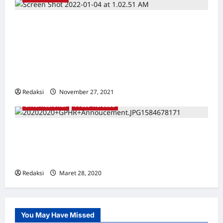
Gagal Paham Mahfud MD Dalam
Mendudukkan DPR & Panglima TNI untuk
Penuntasan Pelanggaran HAM Berat
*Peryataan Sikap 15 Organisasi Masyarakat
Sipil
Redaksi
November 27, 2021
0
Internasional
Press-Release
Solidaritas Asia untuk Pengungkapan
Kebenaran, Pengembangan Demokrasi dan
Perluasan HAM
Redaksi
Maret 28, 2020
0
You May Have Missed