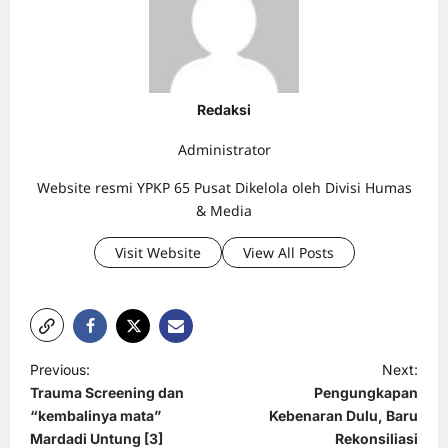
Redaksi
Administrator
Website resmi YPKP 65 Pusat Dikelola oleh Divisi Humas
& Media
Visit Website
View All Posts
P
Previous:
Next:
Trauma Screening dan
Pengungkapan
o
“kembalinya mata”
Kebenaran Dulu, Baru
s
Mardadi Untung [3]
Rekonsiliasi