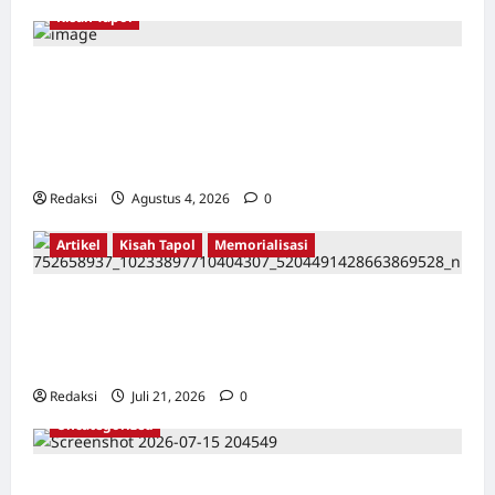
Kisah Tapol
Kerja Paksa Tapol 1965 di Banten: Dari Jalan
Lintas Kabupaten, Irigasi Cirata, GOR
Maulana Yusuf Serang, Kawasan Wisata
Karang Bolong Hingga Proyek Sawah Luhur
Redaksi
Agustus 4, 2026
0
Artikel
Kisah Tapol
Memorialisasi
TAPOL 65 PAHLAWAN YANG DIHINAKAN DI
BALIK ARSITEKTUR GOR MAULANA YUSUF
SERANG, BANTEN
Redaksi
Juli 21, 2026
0
Uncategorized
Dari Pangkalan Ke Pulau Buru – Catatan