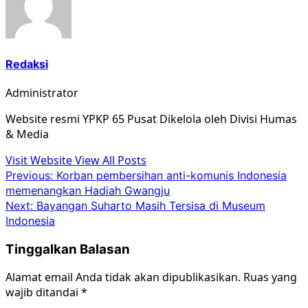
Redaksi
Administrator
Website resmi YPKP 65 Pusat Dikelola oleh Divisi Humas
& Media
Visit Website
View All Posts
Post
Previous:
Korban pembersihan anti-komunis Indonesia
memenangkan Hadiah Gwangju
navigation
Next:
Bayangan Suharto Masih Tersisa di Museum
Indonesia
Tinggalkan Balasan
Alamat email Anda tidak akan dipublikasikan.
Ruas yang
wajib ditandai
*