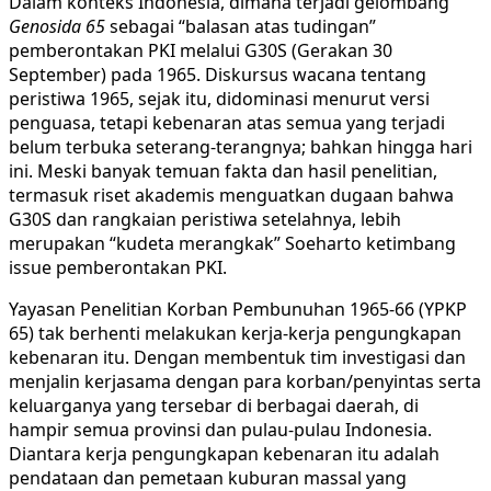
Dalam konteks Indonesia, dimana terjadi gelombang
Genosida 65
sebagai “balasan atas tudingan”
pemberontakan PKI melalui G30S (Gerakan 30
September) pada 1965. Diskursus wacana tentang
peristiwa 1965, sejak itu, didominasi menurut versi
penguasa, tetapi kebenaran atas semua yang terjadi
belum terbuka seterang-terangnya; bahkan hingga hari
ini. Meski banyak temuan fakta dan hasil penelitian,
termasuk riset akademis menguatkan dugaan bahwa
G30S dan rangkaian peristiwa setelahnya, lebih
merupakan “kudeta merangkak” Soeharto ketimbang
issue pemberontakan PKI.
Yayasan Penelitian Korban Pembunuhan 1965-66 (YPKP
65) tak berhenti melakukan kerja-kerja pengungkapan
kebenaran itu. Dengan membentuk tim investigasi dan
menjalin kerjasama dengan para korban/penyintas serta
keluarganya yang tersebar di berbagai daerah, di
hampir semua provinsi dan pulau-pulau Indonesia.
Diantara kerja pengungkapan kebenaran itu adalah
pendataan dan pemetaan kuburan massal yang