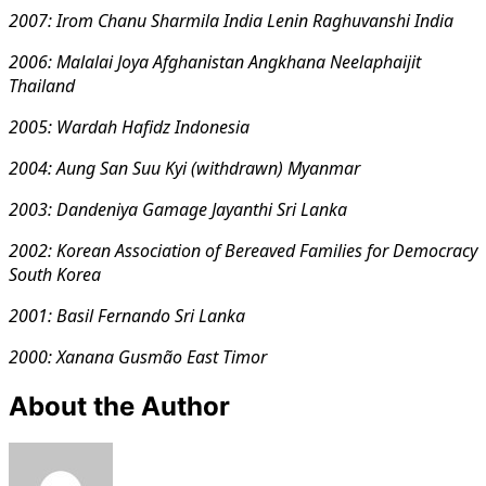
2007
:
Irom Chanu Sharmila India
Lenin Raghuvanshi India
2006
:
Malalai Joya Afghanistan
Angkhana Neelaphaijit
Thailand
2005
:
Wardah Hafidz Indonesia
200
4:
Aung San Suu Kyi (withdrawn) Myanmar
200
3:
Dandeniya Gamage Jayanthi Sri Lanka
2002
:
Korean Association of Bereaved Families for Democracy
South Korea
2001
:
Basil Fernando Sri Lanka
2000
:
Xanana Gusmão East Timor
About the Author