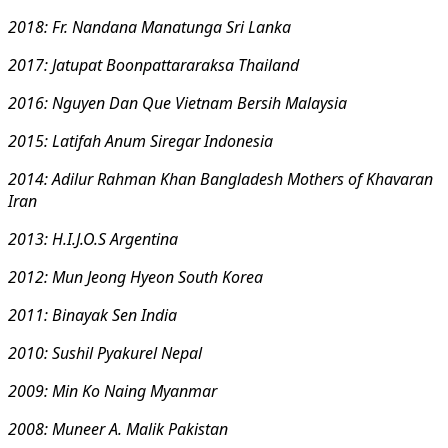
2018
:
Fr. Nandana Manatunga Sri Lanka
2017
:
Jatupat Boonpattararaksa Thailand
2016
:
Nguyen Dan Que Vietnam
Bersih Malaysia
2015
:
Latifah Anum Siregar Indonesia
2014
:
Adilur Rahman Khan Bangladesh
Mothers of Khavaran
Iran
2013
:
H.I.J.O.S Argentina
2012
:
Mun Jeong Hyeon South Korea
2011
:
Binayak Sen India
2010
:
Sushil Pyakurel Nepal
2009
:
Min Ko Naing Myanmar
2008
:
Muneer A. Malik Pakistan