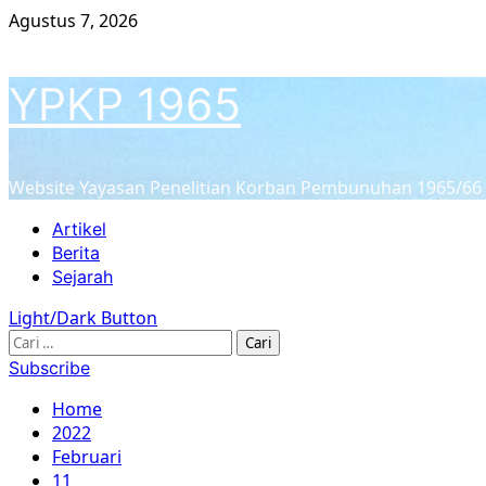
Skip
Agustus 7, 2026
to
content
YPKP 1965
Website Yayasan Penelitian Korban Pembunuhan 1965/66
Primary
Artikel
Menu
Berita
Sejarah
Light/Dark Button
Cari
untuk:
Subscribe
Home
2022
Februari
11