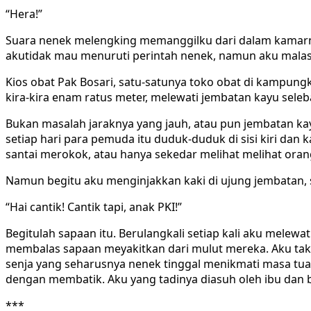
“Hera!”
Suara nenek melengking memanggilku dari dalam kamarny
akutidak mau menuruti perintah nenek, namun aku malas 
Kios obat Pak Bosari, satu-satunya toko obat di kampungk
kira-kira enam ratus meter, melewati jembatan kayu seleb
Bukan masalah jaraknya yang jauh, atau pun jembatan kay
setiap hari para pemuda itu duduk-duduk di sisi kiri da
santai merokok, atau hanya sekedar melihat melihat orang
Namun begitu aku menginjakkan kaki di ujung jembatan,
“Hai cantik! Cantik tapi, anak PKI!”
Begitulah sapaan itu. Berulangkali setiap kali aku melew
membalas sapaan meyakitkan dari mulut mereka. Aku tak
senja yang seharusnya nenek tinggal menikmati masa tu
dengan membatik. Aku yang tadinya diasuh oleh ibu dan b
***