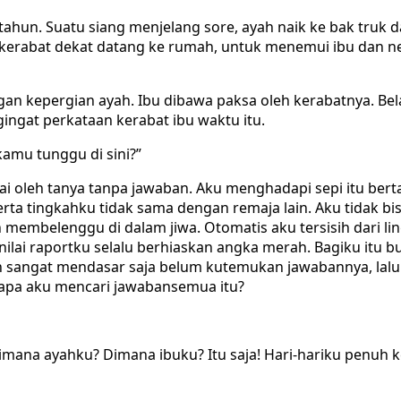
tahun. Suatu siang menjelang sore, ayah naik ke bak truk 
 kerabat dekat datang ke rumah, untuk menemui ibu dan 
ngan kepergian ayah. Ibu dibawa paksa oleh kerabatnya. B
ingat perkataan kerabat ibu waktu itu.
amu tunggu di sini?”
mai oleh tanya tanpa jawaban. Aku menghadapi sepi itu bert
ta tingkahku tidak sama dengan remaja lain. Aku tidak bi
embelenggu di dalam jiwa. Otomatis aku tersisih dari li
ilai raportku selalu berhiaskan angka merah. Bagiku itu bu
n sangat mendasar saja belum kutemukan jawabannya, lalu
 apa aku mencari jawabansemua itu?
mana ayahku? Dimana ibuku? Itu saja! Hari-hariku penuh k