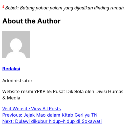
4
Bebak: Batang pohon palem yang dijadikan dinding rumah.
About the Author
Redaksi
Administrator
Website resmi YPKP 65 Pusat Dikelola oleh Divisi Humas
& Media
Visit Website
View All Posts
Post
Previous:
Jejak Mao dalam Kitab Gerilya TNI
Next:
Dulawi dikubur hidup-hidup di Sokawati
navigation