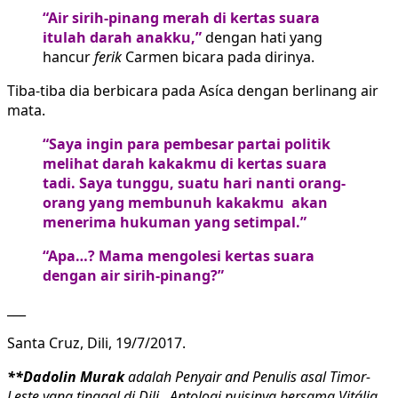
“Air sirih-pinang merah di kertas suara
itulah darah anakku,”
dengan hati yang
hancur
ferik
Carmen bicara pada dirinya.
Tiba-tiba dia berbicara pada Asíca dengan berlinang air
mata.
“Saya ingin para pembesar partai politik
melihat darah kakakmu di kertas suara
tadi. Saya tunggu, suatu hari nanti orang-
orang yang membunuh kakakmu akan
menerima hukuman yang setimpal.”
“Apa…? Mama mengolesi kertas suara
dengan air sirih-pinang?”
___
Santa Cruz, Dili, 19/7/2017.
**
Dadolin Murak
adalah Penyair and Penulis asal Timor-
Leste yang tinggal di Dili. Antologi puisinya bersama Vitália