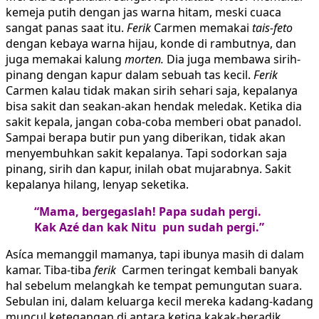
kemeja putih dengan jas warna hitam, meski cuaca
sangat panas saat itu.
Ferik
Carmen memakai
tais-feto
dengan kebaya warna hijau, konde di rambutnya, dan
juga memakai kalung
morten.
Dia juga membawa sirih-
pinang dengan kapur dalam sebuah tas kecil.
Ferik
Carmen kalau tidak makan sirih sehari saja, kepalanya
bisa sakit dan seakan-akan hendak meledak. Ketika dia
sakit kepala, jangan coba-coba memberi obat panadol.
Sampai berapa butir pun yang diberikan, tidak akan
menyembuhkan sakit kepalanya. Tapi sodorkan saja
pinang, sirih dan kapur, inilah obat mujarabnya. Sakit
kepalanya hilang, lenyap seketika.
“Mama, bergegaslah! Papa sudah pergi.
Kak Azé dan kak Nitu pun sudah pergi.”
Asíca memanggil mamanya, tapi ibunya masih di dalam
kamar. Tiba-tiba
ferik
Carmen teringat kembali banyak
hal sebelum melangkah ke tempat pemungutan suara.
Sebulan ini, dalam keluarga kecil mereka kadang-kadang
muncul ketegangan di antara ketiga kakak-beradik.