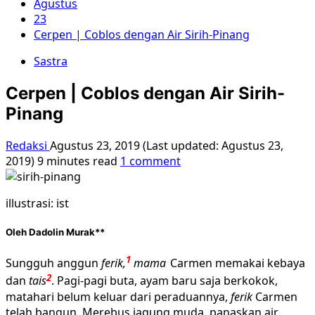
Agustus
23
Cerpen | Coblos dengan Air Sirih-Pinang
Sastra
Cerpen | Coblos dengan Air Sirih-
Pinang
Redaksi
Agustus 23, 2019 (Last updated: Agustus 23,
2019)
9 minutes read
1 comment
illustrasi: ist
Oleh
Dadolin Murak
**
1
Sungguh anggun
ferik,
mama
Carmen memakai kebaya
2
dan
tais
. Pagi-pagi buta, ayam baru saja berkokok,
matahari belum keluar dari peraduannya,
ferik
Carmen
telah bangun. Merebus jagung muda, panaskan air