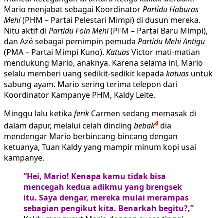
Mario menjabat sebagai Koordinator
Partidu Haburas
Mehi
(PHM – Partai Pelestari Mimpi) di dusun mereka.
Nitu aktif di
Partidu Foin Mehi
(PFM – Partai Baru Mimpi),
dan Azé sebagai pemimpin pemuda
Partidu Mehi Antigu
(PMA – Partai Mimpi Kuno).
Katuas
Victor mati-matian
mendukung Mario, anaknya. Karena selama ini, Mario
selalu memberi uang sedikit-sedikit kepada
katuas
untuk
sabung ayam. Mario sering terima telepon dari
Koordinator Kampanye PHM, Kaldy Leite.
Minggu lalu ketika
ferik
Carmen sedang memasak di
4
dalam dapur, melalui celah dinding
bebak
dia
mendengar Mario berbincang-bincang dengan
ketuanya, Tuan Kaldy yang mampir minum kopi usai
kampanye.
“Hei, Mario! Kenapa kamu tidak bisa
mencegah kedua adikmu yang brengsek
itu. Saya dengar, mereka mulai merampas
sebagian pengikut kita. Benarkah begitu?,”