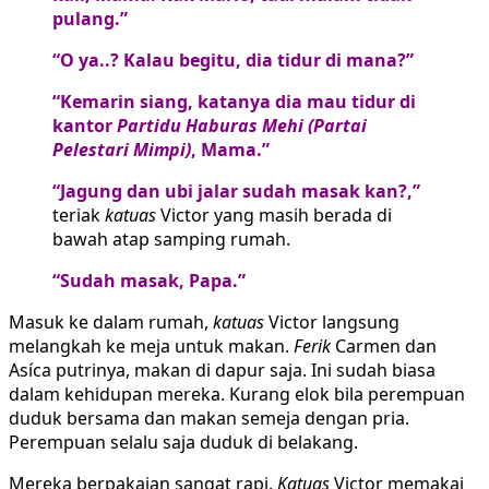
pulang.”
“O ya..? Kalau begitu, dia tidur di mana?”
“Kemarin siang, katanya dia mau tidur di
kantor
Partidu Haburas Mehi (Partai
Pelestari Mimpi)
, Mama.”
“Jagung dan ubi jalar sudah masak kan?,”
teriak
katuas
Victor yang masih berada di
bawah atap samping rumah.
“Sudah masak, Papa.”
Masuk ke dalam rumah,
katuas
Victor langsung
melangkah ke meja untuk makan.
Ferik
Carmen dan
Asíca putrinya, makan di dapur saja. Ini sudah biasa
dalam kehidupan mereka. Kurang elok bila perempuan
duduk bersama dan makan semeja dengan pria.
Perempuan selalu saja duduk di belakang.
Mereka berpakaian sangat rapi.
Katuas
Victor memakai