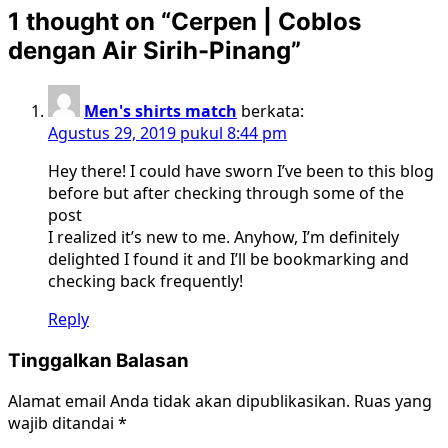
1 thought on “
Cerpen | Coblos
dengan Air Sirih-Pinang
”
Men's shirts match
berkata:
Agustus 29, 2019 pukul 8:44 pm
Hey there! I could have sworn I’ve been to this blog
before but after checking through some of the
post
I realized it’s new to me. Anyhow, I’m definitely
delighted I found it and I’ll be bookmarking and
checking back frequently!
Reply
Tinggalkan Balasan
Alamat email Anda tidak akan dipublikasikan.
Ruas yang
wajib ditandai
*