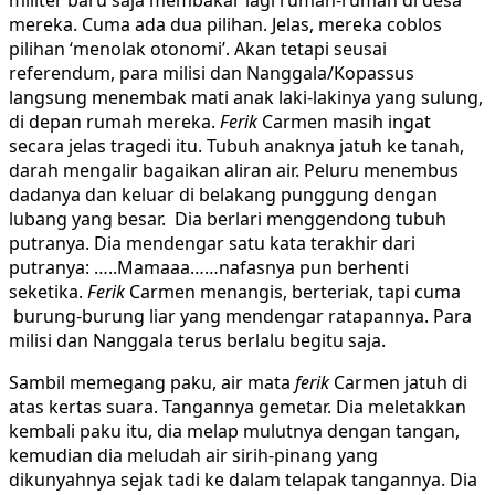
militer baru saja membakar lagi rumah-rumah di desa
mereka. Cuma ada dua pilihan. Jelas, mereka coblos
pilihan ‘menolak otonomi’. Akan tetapi seusai
referendum, para milisi dan Nanggala/Kopassus
langsung menembak mati anak laki-lakinya yang sulung,
di depan rumah mereka.
Ferik
Carmen masih ingat
secara jelas tragedi itu. Tubuh anaknya jatuh ke tanah,
darah mengalir bagaikan aliran air. Peluru menembus
dadanya dan keluar di belakang punggung dengan
lubang yang besar. Dia berlari menggendong tubuh
putranya. Dia mendengar satu kata terakhir dari
putranya: …..Mamaaa……nafasnya pun berhenti
seketika.
Ferik
Carmen menangis, berteriak, tapi cuma
burung-burung liar yang mendengar ratapannya. Para
milisi dan Nanggala terus berlalu begitu saja.
Sambil memegang paku, air mata
ferik
Carmen jatuh di
atas kertas suara. Tangannya gemetar. Dia meletakkan
kembali paku itu, dia melap mulutnya dengan tangan,
kemudian dia meludah air sirih-pinang yang
dikunyahnya sejak tadi ke dalam telapak tangannya. Dia