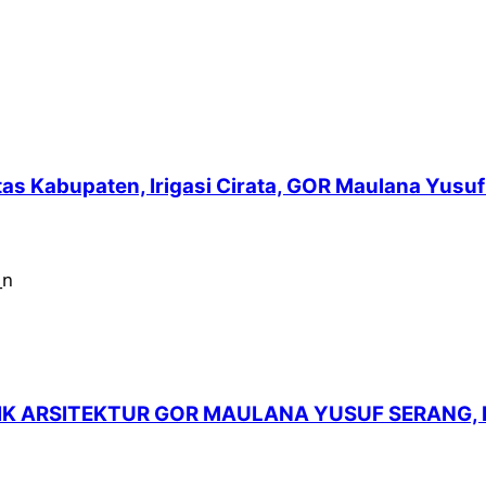
intas Kabupaten, Irigasi Cirata, GOR Maulana Yu
LIK ARSITEKTUR GOR MAULANA YUSUF SERANG,