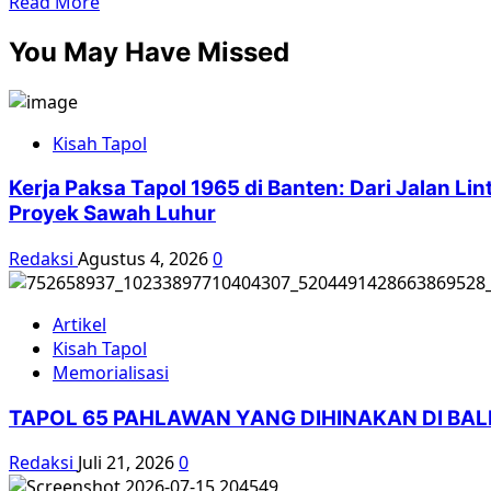
Read
Read More
1956
more
You May Have Missed
about
Aksi
Ambil-
Alih
Kisah Tapol
Pabrik
Gula
Kerja Paksa Tapol 1965 di Banten: Dari Jalan L
Tersana
Proyek Sawah Luhur
Baru
Tahun
Redaksi
Agustus 4, 2026
0
1957
Artikel
Kisah Tapol
Memorialisasi
TAPOL 65 PAHLAWAN YANG DIHINAKAN DI BA
Redaksi
Juli 21, 2026
0