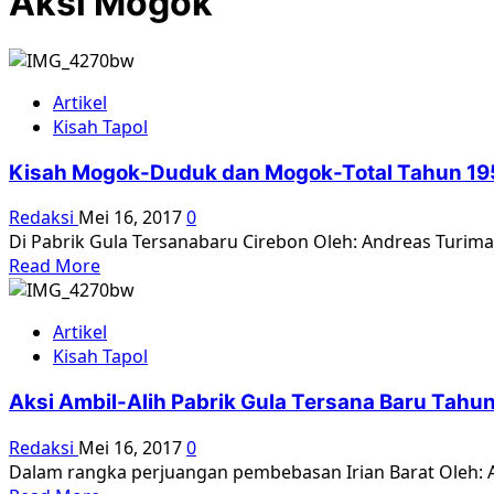
Aksi Mogok
Artikel
Kisah Tapol
Kisah Mogok-Duduk dan Mogok-Total Tahun 19
Redaksi
Mei 16, 2017
0
Di Pabrik Gula Tersanabaru Cirebon Oleh: Andreas Turima
Read
Read More
more
about
Artikel
Kisah
Kisah Tapol
Mogok-
Duduk
Aksi Ambil-Alih Pabrik Gula Tersana Baru Tahu
dan
Mogok-
Redaksi
Mei 16, 2017
0
Total
Dalam rangka perjuangan pembebasan Irian Barat Oleh: An
Tahun