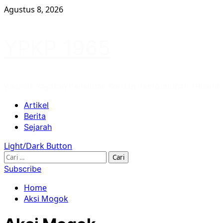
Skip
Agustus 8, 2026
to
content
YPKP 1965
Website Yayasan Penelitian Korban Pembunuhan 1965/66
Primary
Artikel
Menu
Berita
Sejarah
Light/Dark Button
Cari
untuk:
Subscribe
Home
Aksi Mogok