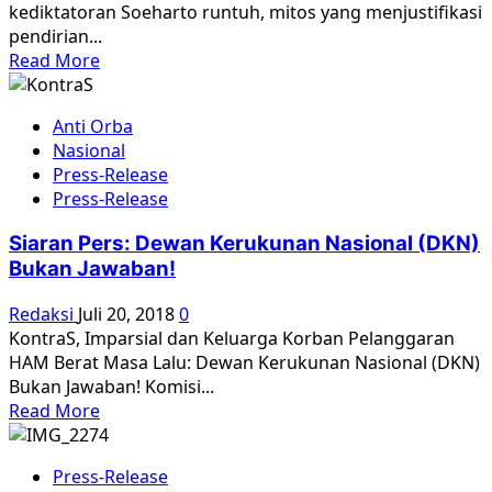
kediktatoran Soeharto runtuh, mitos yang menjustifikasi
pendirian...
Read
Read More
more
about
Anti Orba
G30S/Militer:
Nasional
Bagaimana
Press-Release
Soeharto
Press-Release
Mendalangi
Pembantaian
Siaran Pers: Dewan Kerukunan Nasional (DKN)
1965?
Bukan Jawaban!
Redaksi
Juli 20, 2018
0
KontraS, Imparsial dan Keluarga Korban Pelanggaran
HAM Berat Masa Lalu: Dewan Kerukunan Nasional (DKN)
Bukan Jawaban! Komisi...
Read
Read More
more
about
Press-Release
Siaran