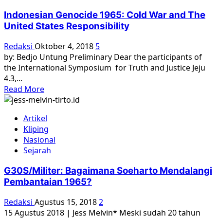
Dikhianati!
Indonesian Genocide 1965: Cold War and The
United States Responsibility
Redaksi
Oktober 4, 2018
5
by: Bedjo Untung Preliminary Dear the participants of
the International Symposium for Truth and Justice Jeju
4.3,...
Read
Read More
more
about
Artikel
Indonesian
Kliping
Genocide
Nasional
1965:
Sejarah
Cold
War
G30S/Militer: Bagaimana Soeharto Mendalangi
and
Pembantaian 1965?
The
United
Redaksi
Agustus 15, 2018
2
States
15 Agustus 2018 | Jess Melvin* Meski sudah 20 tahun
Responsibility