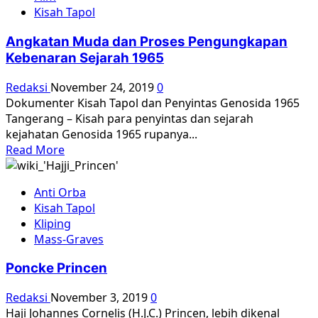
Kereta
Kisah Tapol
dari
Moscow
Angkatan Muda dan Proses Pengungkapan
ke
Kebenaran Sejarah 1965
Berlin
[1]
Redaksi
November 24, 2019
0
Dokumenter Kisah Tapol dan Penyintas Genosida 1965
Tangerang – Kisah para penyintas dan sejarah
kejahatan Genosida 1965 rupanya...
Read
Read More
more
about
Anti Orba
Angkatan
Kisah Tapol
Muda
Kliping
dan
Mass-Graves
Proses
Pengungkapan
Poncke Princen
Kebenaran
Sejarah
Redaksi
November 3, 2019
0
1965
Haji Johannes Cornelis (H.J.C.) Princen, lebih dikenal