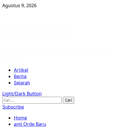
Skip
Agustus 9, 2026
to
content
YPKP 1965
Website Yayasan Penelitian Korban Pembunuhan
1965/66
Primary
Artikel
Menu
Berita
Sejarah
Light/Dark Button
Cari
untuk:
Subscribe
Home
anti Orde Baru