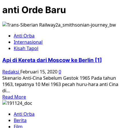
anti Orde Baru
Anti Orba
Internasional
Kisah Tapol
Api di Kereta dari Moscow ke Berlin [1]
Redaksi
Februari 15, 2020
0
Skenario Anti-Cina Sebelum Gestok 1965 Pada tahun
1963, tepatnya 10 Mei 1963 pecah huru-hara anti Cina
di...
Read
Read More
more
about
Anti Orba
Api
Berita
di
Film