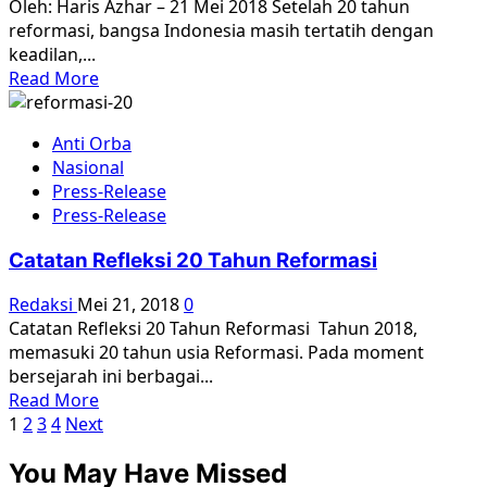
Oleh: Haris Azhar – 21 Mei 2018 Setelah 20 tahun
reformasi, bangsa Indonesia masih tertatih dengan
keadilan,...
Read
Read More
more
about
Anti Orba
20
Nasional
Tahun
Press-Release
Reformasi:
Press-Release
Macetnya
Kasus-
Catatan Refleksi 20 Tahun Reformasi
Kasus
Pelanggaran
Redaksi
Mei 21, 2018
0
HAM
Catatan Refleksi 20 Tahun Reformasi Tahun 2018,
memasuki 20 tahun usia Reformasi. Pada moment
bersejarah ini berbagai...
Read
Read More
Paginasi
more
1
2
3
4
Next
about
pos
You May Have Missed
Catatan