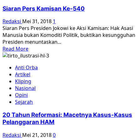
Pers:
Siaran Pers Kamisan Ke-540
Dewan
Kerukunan
Redaksi
Mei 31, 2018
1
Nasional
Siaran Pers Presiden Jokowi ke Aksi Kamisan: Hak Asasi
(DKN)
Manusia bukan Komoditi Politik, buktikan kesungguhan
Bukan
Presiden menuntaskan...
Jawaban!
Read
Read More
more
about
Anti Orba
Siaran
Artikel
Pers
Kliping
Kamisan
Nasional
Ke-
Opini
540
Sejarah
20 Tahun Reformasi: Macetnya Kasus-Kasus
Pelanggaran HAM
Redaksi
Mei 21, 2018
0