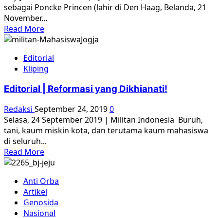
sebagai Poncke Princen (lahir di Den Haag, Belanda, 21
November...
Read
Read More
more
about
Editorial
Poncke
Kliping
Princen
Editorial | Reformasi yang Dikhianati!
Redaksi
September 24, 2019
0
Selasa, 24 September 2019 | Militan Indonesia Buruh,
tani, kaum miskin kota, dan terutama kaum mahasiswa
di seluruh...
Read
Read More
more
about
Anti Orba
Editorial
Artikel
|
Genosida
Reformasi
Nasional
yang