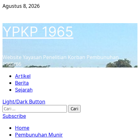
Skip
Agustus 8, 2026
to
content
YPKP 1965
Website Yayasan Penelitian Korban Pembunuhan
1965/66
Primary
Artikel
Menu
Berita
Sejarah
Light/Dark Button
Cari
untuk:
Subscribe
Home
Pembunuhan Munir