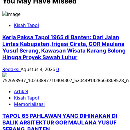
You May Have Missed
about
Jelang
10
tahun
Kisah Tapol
Aksi
Kamisan,
Kerja Paksa Tapol 1965 di Banten: Dari Jalan
Apa
Lintas Kabupaten, Irigasi Cirata, GOR Maulana
Harapan
Yusuf Serang, Kawasan Wisata Karang Bolong
Mereka?
Hingga Proyek Sawah Luhur
Redaksi
Agustus 4, 2026
0
Artikel
Kisah Tapol
Memorialisasi
TAPOL 65 PAHLAWAN YANG DIHINAKAN DI
BALIK ARSITEKTUR GOR MAULANA YUSUF
SERANG, BANTEN