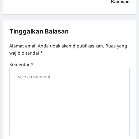
t
Kamisan
n
a
v
Tinggalkan Balasan
i
Alamat email Anda tidak akan dipublikasikan.
Ruas yang
g
wajib ditandai
*
a
Komentar
*
t
i
o
n