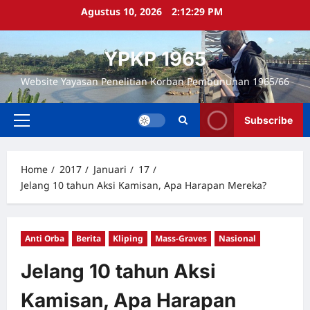
Skip
Agustus 10, 2026
2:12:29 PM
to
content
YPKP 1965
Website Yayasan Penelitian Korban Pembunuhan 1965/66
Subscribe
Primary
Menu
Home
2017
Januari
17
Jelang 10 tahun Aksi Kamisan, Apa Harapan Mereka?
Anti Orba
Berita
Kliping
Mass-Graves
Nasional
Jelang 10 tahun Aksi
Kamisan, Apa Harapan