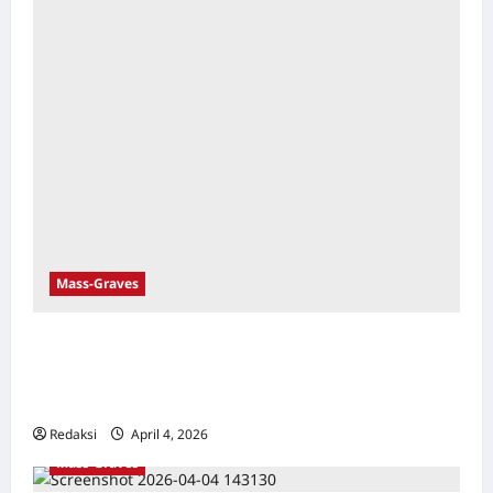
Mass-Graves
Gua (Luweng) Tikus: Tempat Pembantaian
Massal Orang-orang Komunis di Blitar
Selatan
Redaksi
April 4, 2026
0
Mass-Graves