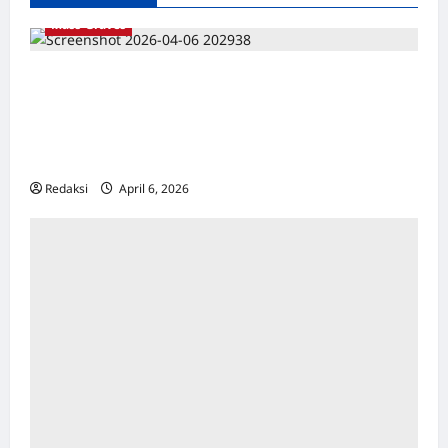
Mass-Graves
Memetakan Ingatan: Kuburan Massal
Genosida 1965-1966 bersama Bedjo Untung
(YPKP 1965) dan Aldo W. Foe (CRIM) –
Diskusi New York Southeast Asia Network.
Redaksi
April 6, 2026
0