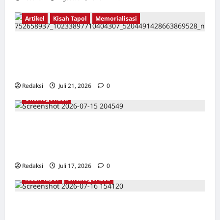
Artikel
Kisah Tapol
Memorialisasi
TAPOL 65 PAHLAWAN YANG DIHINAKAN DI
BALIK ARSITEKTUR GOR MAULANA YUSUF
SERANG, BANTEN
Redaksi
Juli 21, 2026
0
Uncategorized
Dari Pangkalan Ke Pulau Buru – Catatan
Surahmad dan Mencari Kebenaran – Catatan
Penelitian YPKP 1965 Pati
Redaksi
Juli 17, 2026
0
Kisah Tapol
Uncategorized
Kisah Siksa, Kerja Paksa dan Lagu Cinta
Tapol 65 dari Penjara (Rumah Tahanan