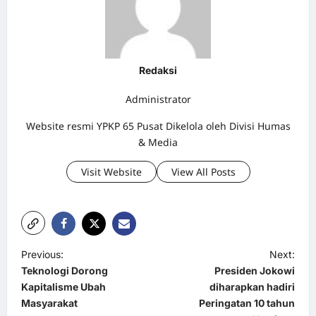
Redaksi
Administrator
Website resmi YPKP 65 Pusat Dikelola oleh Divisi Humas
& Media
Visit Website
View All Posts
P
Previous:
Next:
Teknologi Dorong
Presiden Jokowi
o
Kapitalisme Ubah
diharapkan hadiri
s
Masyarakat
Peringatan 10 tahun