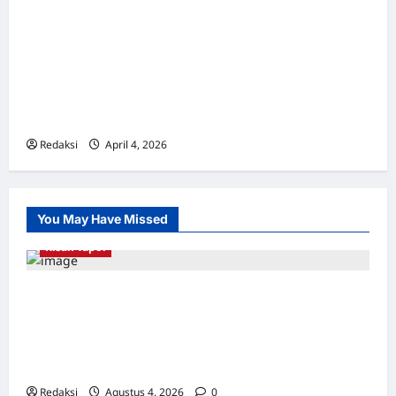
Markus Talam Dari Blitar Selatan: Ia telah
memaafkan perbuatan eksekutor yang
menumpas kerabat dan temannya dan
berpesan pada anaknya untuk tidak
mewarisi dendam
Redaksi
April 4, 2026
0
You May Have Missed
Kisah Tapol
Kerja Paksa Tapol 1965 di Banten: Dari Jalan
Lintas Kabupaten, Irigasi Cirata, GOR
Maulana Yusuf Serang, Kawasan Wisata
Karang Bolong Hingga Proyek Sawah Luhur
Redaksi
Agustus 4, 2026
0