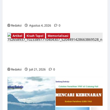
Lintas Kabupaten, Irigasi Cirata, GOR
Maulana Yusuf Serang, Kawasan Wisata
Karang Bolong Hingga Proyek Sawah Luhur
Redaksi
Agustus 4, 2026
0
Artikel
Kisah Tapol
Memorialisasi
TAPOL 65 PAHLAWAN YANG DIHINAKAN DI
BALIK ARSITEKTUR GOR MAULANA YUSUF
SERANG, BANTEN
Redaksi
Juli 21, 2026
0