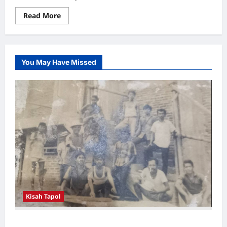
Read
Read More
more
about
Letkol
Ahmad
Yadau
You May Have Missed
Kisah Tapol
Kerja Paksa Tapol 1965 di Banten: Dari Jalan