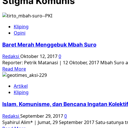
Stigma Komunis
Kliping
Opini
Baret Merah Menggebuk Mbah Suro
Redaksi
Oktober 12, 2017
0
Reporter: Petrik Matanasi | 12 Oktober, 2017 Mbah Suro a
Read
Read More
more
about
Artikel
Baret
Kliping
Merah
Menggebuk
Islam, Komunisme, dan Bencana Ingatan Kolekti
Mbah
Suro
Redaksi
September 29, 2017
0
Syahirul Alim* | Jumat, 29 September 2017 Satu-satunya tr