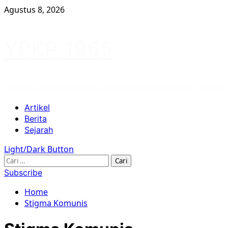
Skip
Agustus 8, 2026
to
content
YPKP 1965
Website Yayasan Penelitian Korban Pembunuhan 1965/66
Primary
Artikel
Menu
Berita
Sejarah
Light/Dark Button
Cari
untuk:
Subscribe
Home
Stigma Komunis