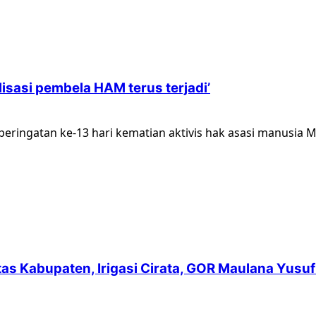
isasi pembela HAM terus terjadi’
ringatan ke-13 hari kematian aktivis hak asasi manusia Mu
intas Kabupaten, Irigasi Cirata, GOR Maulana Yu