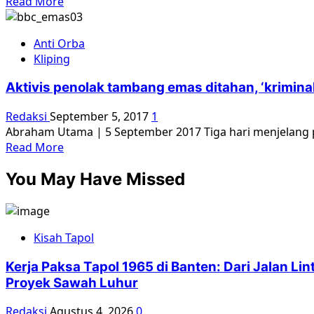
Read
Read More
more
about
Anti Orba
Islam,
Kliping
Komunisme,
dan
Aktivis penolak tambang emas ditahan, ‘kriminal
Bencana
Ingatan
Redaksi
September 5, 2017
1
Kolektif
Abraham Utama | 5 September 2017 Tiga hari menjelang pe
65
Read
Read More
more
You May Have Missed
about
Aktivis
penolak
tambang
Kisah Tapol
emas
ditahan,
Kerja Paksa Tapol 1965 di Banten: Dari Jalan L
‘kriminalisasi
Proyek Sawah Luhur
pembela
HAM
Redaksi
Agustus 4, 2026
0