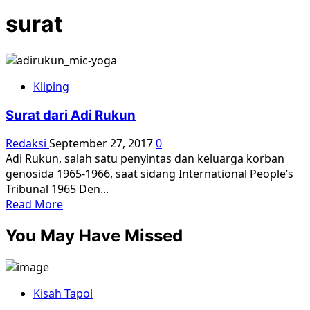
surat
Kliping
Surat dari Adi Rukun
Redaksi
September 27, 2017
0
Adi Rukun, salah satu penyintas dan keluarga korban
genosida 1965-1966, saat sidang International People’s
Tribunal 1965 Den...
Read
Read More
more
You May Have Missed
about
Surat
dari
Adi
Kisah Tapol
Rukun