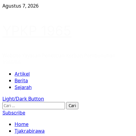
Skip
Agustus 7, 2026
to
content
YPKP 1965
Website Yayasan Penelitian Korban Pembunuhan
1965/66
Primary
Artikel
Menu
Berita
Sejarah
Light/Dark Button
Cari
untuk:
Subscribe
Home
Tjakrabirawa