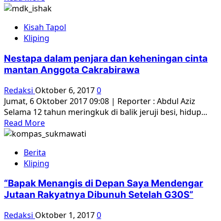
Saya
more
Mati
about
Kisah Tapol
Kesaksian
Kliping
mantan
anggota
Nestapa dalam penjara dan keheningan cinta
Cakrabirawa
mantan Anggota Cakrabirawa
tentang
G30S
Redaksi
Oktober 6, 2017
0
Jumat, 6 Oktober 2017 09:08 | Reporter : Abdul Aziz
Selama 12 tahun meringkuk di balik jeruji besi, hidup...
Read
Read More
more
about
Berita
Nestapa
Kliping
dalam
penjara
“Bapak Menangis di Depan Saya Mendengar
dan
Jutaan Rakyatnya Dibunuh Setelah G30S”
keheningan
cinta
Redaksi
Oktober 1, 2017
0
mantan