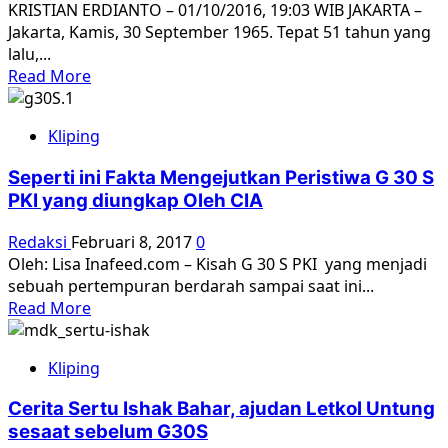
KRISTIAN ERDIANTO – 01/10/2016, 19:03 WIB JAKARTA –
Anggota
Jakarta, Kamis, 30 September 1965. Tepat 51 tahun yang
Cakrabirawa
lalu,...
Read
Read More
more
about
Kliping
“Bapak
Menangis
Seperti ini Fakta Mengejutkan Peristiwa G 30 S
di
PKI yang diungkap Oleh CIA
Depan
Saya
Redaksi
Februari 8, 2017
0
Mendengar
Oleh: Lisa Inafeed.com – Kisah G 30 S PKI yang menjadi
Jutaan
sebuah pertempuran berdarah sampai saat ini...
Rakyatnya
Read
Read More
Dibunuh
more
Setelah
about
G30S”
Kliping
Seperti
ini
Cerita Sertu Ishak Bahar, ajudan Letkol Untung
Fakta
sesaat sebelum G30S
Mengejutkan