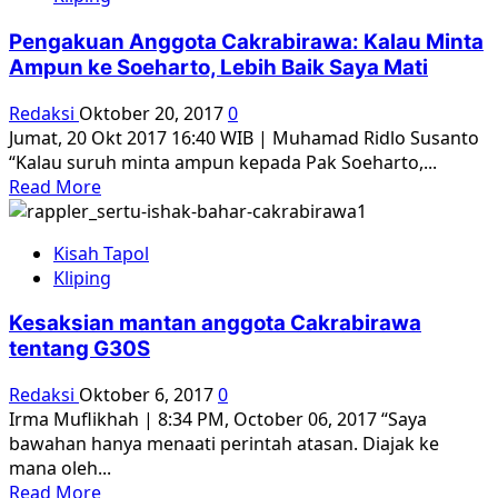
Cakrabirawa:
Di
Pengakuan Anggota Cakrabirawa: Kalau Minta
Lubang
Ampun ke Soeharto, Lebih Baik Saya Mati
Buaya
Hanya
Redaksi
Oktober 20, 2017
0
Ada
Jumat, 20 Okt 2017 16:40 WIB | Muhamad Ridlo Susanto
Militer
“Kalau suruh minta ampun kepada Pak Soeharto,...
Read
Read More
more
about
Kisah Tapol
Pengakuan
Kliping
Anggota
Cakrabirawa:
Kesaksian mantan anggota Cakrabirawa
Kalau
tentang G30S
Minta
Ampun
Redaksi
Oktober 6, 2017
0
ke
Irma Muflikhah | 8:34 PM, October 06, 2017 “Saya
Soeharto,
bawahan hanya menaati perintah atasan. Diajak ke
Lebih
mana oleh...
Baik
Read
Read More