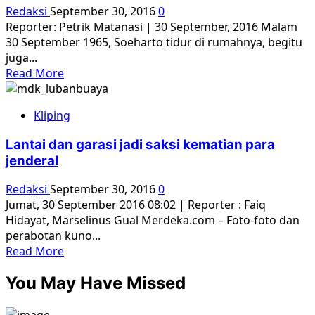
Penculik
Redaksi
September 30, 2016
0
G30S
Reporter: Petrik Matanasi | 30 September, 2016 Malam
30 September 1965, Soeharto tidur di rumahnya, begitu
juga...
Read
Read More
more
about
Kliping
Di
Mana
Lantai dan garasi jadi saksi kematian para
Mereka
jenderal
di
Malam
Redaksi
September 30, 2016
0
Jahanam
Jumat, 30 September 2016 08:02 | Reporter : Faiq
Itu?
Hidayat, Marselinus Gual Merdeka.com – Foto-foto dan
perabotan kuno...
Read
Read More
more
You May Have Missed
about
Lantai
dan