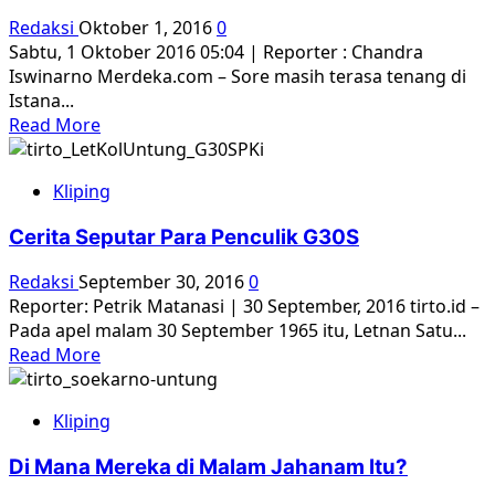
Peristiwa
Redaksi
Oktober 1, 2016
0
G
Sabtu, 1 Oktober 2016 05:04 | Reporter : Chandra
30
Iswinarno Merdeka.com – Sore masih terasa tenang di
S
Istana...
PKI
Read
Read More
yang
more
diungkap
about
Oleh
Kliping
Cerita
CIA
Sertu
Cerita Seputar Para Penculik G30S
Ishak
Bahar,
Redaksi
September 30, 2016
0
ajudan
Reporter: Petrik Matanasi | 30 September, 2016 tirto.id –
Letkol
Pada apel malam 30 September 1965 itu, Letnan Satu...
Untung
Read
Read More
sesaat
more
sebelum
about
G30S
Kliping
Cerita
Seputar
Di Mana Mereka di Malam Jahanam Itu?
Para