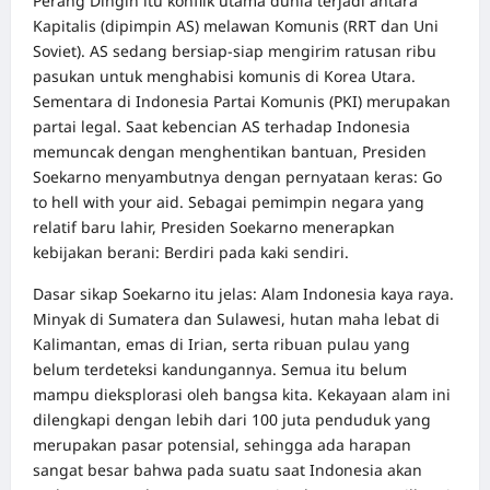
Perang Dingin itu konflik utama dunia terjadi antara
Kapitalis (dipimpin AS) melawan Komunis (RRT dan Uni
Soviet). AS sedang bersiap-siap mengirim ratusan ribu
pasukan untuk menghabisi komunis di Korea Utara.
Sementara di Indonesia Partai Komunis (PKI) merupakan
partai legal. Saat kebencian AS terhadap Indonesia
memuncak dengan menghentikan bantuan, Presiden
Soekarno menyambutnya dengan pernyataan keras: Go
to hell with your aid. Sebagai pemimpin negara yang
relatif baru lahir, Presiden Soekarno menerapkan
kebijakan berani: Berdiri pada kaki sendiri.
Dasar sikap Soekarno itu jelas: Alam Indonesia kaya raya.
Minyak di Sumatera dan Sulawesi, hutan maha lebat di
Kalimantan, emas di Irian, serta ribuan pulau yang
belum terdeteksi kandungannya. Semua itu belum
mampu dieksplorasi oleh bangsa kita. Kekayaan alam ini
dilengkapi dengan lebih dari 100 juta penduduk yang
merupakan pasar potensial, sehingga ada harapan
sangat besar bahwa pada suatu saat Indonesia akan