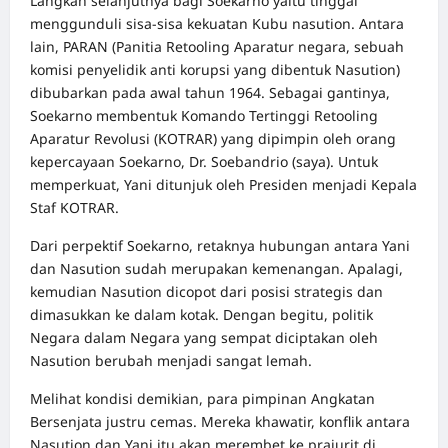
Langkah selanjutnya bagi Soekarno yaitu tinggal
menggunduli sisa-sisa kekuatan Kubu nasution. Antara
lain, PARAN (Panitia Retooling Aparatur negara, sebuah
komisi penyelidik anti korupsi yang dibentuk Nasution)
dibubarkan pada awal tahun 1964. Sebagai gantinya,
Soekarno membentuk Komando Tertinggi Retooling
Aparatur Revolusi (KOTRAR) yang dipimpin oleh orang
kepercayaan Soekarno, Dr. Soebandrio (saya). Untuk
memperkuat, Yani ditunjuk oleh Presiden menjadi Kepala
Staf KOTRAR.
Dari perpektif Soekarno, retaknya hubungan antara Yani
dan Nasution sudah merupakan kemenangan. Apalagi,
kemudian Nasution dicopot dari posisi strategis dan
dimasukkan ke dalam kotak. Dengan begitu, politik
Negara dalam Negara yang sempat diciptakan oleh
Nasution berubah menjadi sangat lemah.
Melihat kondisi demikian, para pimpinan Angkatan
Bersenjata justru cemas. Mereka khawatir, konflik antara
Nasution dan Yani itu akan merembet ke prajurit di