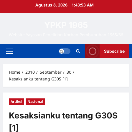
Skip
Agustus 8, 2026
1:43:54 AM
to
content
YPKP 1965
Website Yayasan Penelitian Korban Pembunuhan 1965/66
Subscribe
Primary
Menu
Home
2010
September
30
Kesaksianku tentang G30S [1]
Artikel
Nasional
Kesaksianku tentang G30S
[1]