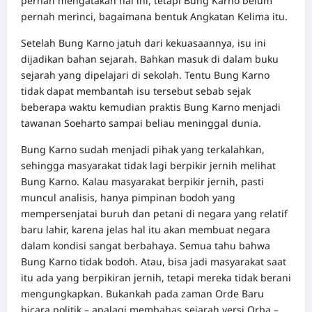
pernah mengatakan hal ini, tetapi Bung Karno belum
pernah merinci, bagaimana bentuk Angkatan Kelima itu.
Setelah Bung Karno jatuh dari kekuasaannya, isu ini
dijadikan bahan sejarah. Bahkan masuk di dalam buku
sejarah yang dipelajari di sekolah. Tentu Bung Karno
tidak dapat membantah isu tersebut sebab sejak
beberapa waktu kemudian praktis Bung Karno menjadi
tawanan Soeharto sampai beliau meninggal dunia.
Bung Karno sudah menjadi pihak yang terkalahkan,
sehingga masyarakat tidak lagi berpikir jernih melihat
Bung Karno. Kalau masyarakat berpikir jernih, pasti
muncul analisis, hanya pimpinan bodoh yang
mempersenjatai buruh dan petani di negara yang relatif
baru lahir, karena jelas hal itu akan membuat negara
dalam kondisi sangat berbahaya. Semua tahu bahwa
Bung Karno tidak bodoh. Atau, bisa jadi masyarakat saat
itu ada yang berpikiran jernih, tetapi mereka tidak berani
mengungkapkan. Bukankah pada zaman Orde Baru
bicara politik – apalagi membahas sejarah versi Orba –