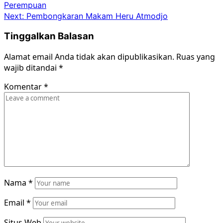
Perempuan
navigation
Next:
Pembongkaran Makam Heru Atmodjo
Tinggalkan Balasan
Alamat email Anda tidak akan dipublikasikan.
Ruas yang
wajib ditandai
*
Komentar
*
Nama
*
Email
*
Situs Web