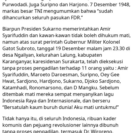
Purwodadi. Juga Suripno dan Harjono. 7 Desember 1948,
markas besar TNI mengumumkan bahwa “sudah
dihancurkan seluruh pasukan FDR.”
Biarpun Presiden Sukarno memerintahkan Amir
Syarifuddin dan kawan-kawan tidak boleh dihukum mati,
namun atas surat perintah Gubernur Militer Kolonel
Gatot Subroto, tanggal 19 Desember malam jam 23.30 di
desa Ngaliyan, kelurahan Lalung, kabupaten
Karanganyar, karesidenan Surakarta, telah dieksekusi
tanpa proses pengadilan terhadap 11 orang yaitu : Amir
Syarifuddin, Maroeto Daroesman, Suripno, Oey Gee
Hwat, Sardjono, Hardjono, Sukarno, Djoko Sardjono,
Katamhadi, Ronomarsono, dan D Mangku. Sebelum
ditembak mati mereka sempat menyanyikan lagu
Indonesia Raya dan Internasionale, dan berseru
“Bersatulah kaum buruh dunia! Aku mati untukmu!”
Tidak hanya itu, di seluruh Indonesia, ribuan kader
komunis dan pejuang revolusioner lainnya dibunuh
tanpa proses pengadilan, termasuk Dr. Wiroreno,