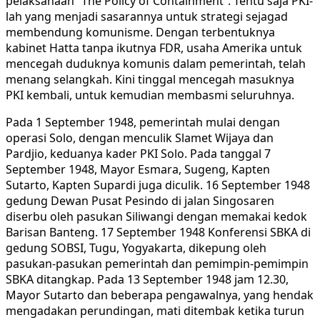
pelaksanaan “The Policy of Containment”. Tentu saja PKI-
lah yang menjadi sasarannya untuk strategi sejagad
membendung komunisme. Dengan terbentuknya
kabinet Hatta tanpa ikutnya FDR, usaha Amerika untuk
mencegah duduknya komunis dalam pemerintah, telah
menang selangkah. Kini tinggal mencegah masuknya
PKI kembali, untuk kemudian membasmi seluruhnya.
Pada 1 September 1948, pemerintah mulai dengan
operasi Solo, dengan menculik Slamet Wijaya dan
Pardjio, keduanya kader PKI Solo. Pada tanggal 7
September 1948, Mayor Esmara, Sugeng, Kapten
Sutarto, Kapten Supardi juga diculik. 16 September 1948
gedung Dewan Pusat Pesindo di jalan Singosaren
diserbu oleh pasukan Siliwangi dengan memakai kedok
Barisan Banteng. 17 September 1948 Konferensi SBKA di
gedung SOBSI, Tugu, Yogyakarta, dikepung oleh
pasukan-pasukan pemerintah dan pemimpin-pemimpin
SBKA ditangkap. Pada 13 September 1948 jam 12.30,
Mayor Sutarto dan beberapa pengawalnya, yang hendak
mengadakan perundingan, mati ditembak ketika turun