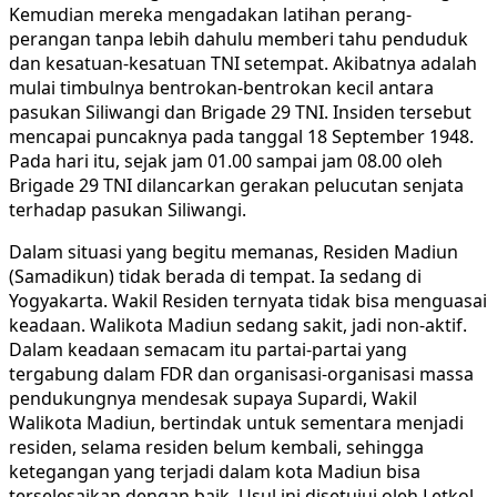
Kemudian mereka mengadakan latihan perang-
perangan tanpa lebih dahulu memberi tahu penduduk
dan kesatuan-kesatuan TNI setempat. Akibatnya adalah
mulai timbulnya bentrokan-bentrokan kecil antara
pasukan Siliwangi dan Brigade 29 TNI. Insiden tersebut
mencapai puncaknya pada tanggal 18 September 1948.
Pada hari itu, sejak jam 01.00 sampai jam 08.00 oleh
Brigade 29 TNI dilancarkan gerakan pelucutan senjata
terhadap pasukan Siliwangi.
Dalam situasi yang begitu memanas, Residen Madiun
(Samadikun) tidak berada di tempat. Ia sedang di
Yogyakarta. Wakil Residen ternyata tidak bisa menguasai
keadaan. Walikota Madiun sedang sakit, jadi non-aktif.
Dalam keadaan semacam itu partai-partai yang
tergabung dalam FDR dan organisasi-organisasi massa
pendukungnya mendesak supaya Supardi, Wakil
Walikota Madiun, bertindak untuk sementara menjadi
residen, selama residen belum kembali, sehingga
ketegangan yang terjadi dalam kota Madiun bisa
terselesaikan dengan baik. Usul ini disetujui oleh Letkol