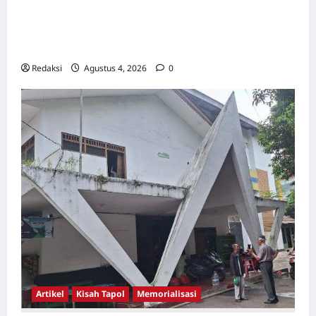
Lintas Kabupaten, Irigasi Cirata, GOR
Maulana Yusuf Serang, Kawasan Wisata
Karang Bolong Hingga Proyek Sawah Luhur
Redaksi
Agustus 4, 2026
0
Artikel
Kisah Tapol
Memorialisasi