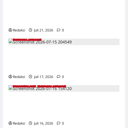
TAPOL 65 PAHLAWAN YANG DIHINAKAN DI
BALIK ARSITEKTUR GOR MAULANA YUSUF
SERANG, BANTEN
Redaksi
Juli 21, 2026
0
Uncategorized
Dari Pangkalan Ke Pulau Buru – Catatan
Surahmad dan Mencari Kebenaran – Catatan
Penelitian YPKP 1965 Pati
Redaksi
Juli 17, 2026
0
Kisah Tapol
Uncategorized
Kisah Siksa, Kerja Paksa dan Lagu Cinta
Tapol 65 dari Penjara (Rumah Tahanan
Chusus) Tangerang
Redaksi
Juli 16, 2026
0