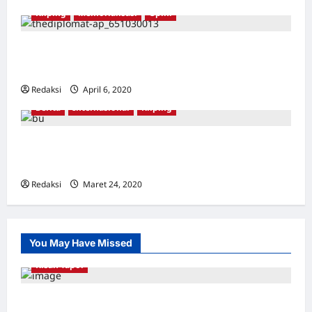
Kliping
Memorialisasi
Opini
Bayangan Suharto Masih Tersisa di Museum
Indonesia
Redaksi
April 6, 2020
0
Berita
Internasional
Kliping
Korban pembersihan anti-komunis Indonesia
memenangkan Hadiah Gwangju
Redaksi
Maret 24, 2020
0
You May Have Missed
Kisah Tapol
Kerja Paksa Tapol 1965 di Banten: Dari Jalan