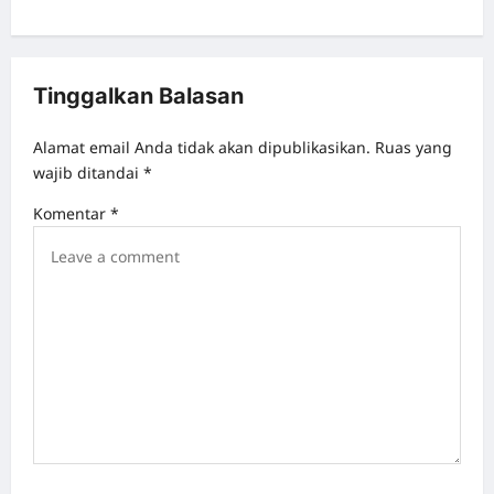
s
t
n
Tinggalkan Balasan
a
v
Alamat email Anda tidak akan dipublikasikan.
Ruas yang
wajib ditandai
*
i
g
Komentar
*
a
t
i
o
n