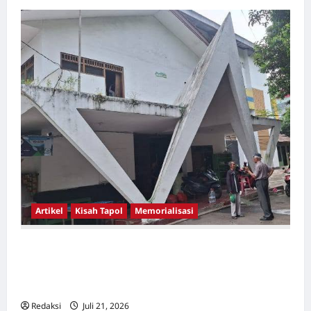
Artikel
Kisah Tapol
Memorialisasi
TAPOL 65 PAHLAWAN YANG DIHINAKAN DI
BALIK ARSITEKTUR GOR MAULANA YUSUF
SERANG, BANTEN
Redaksi
Juli 21, 2026
0