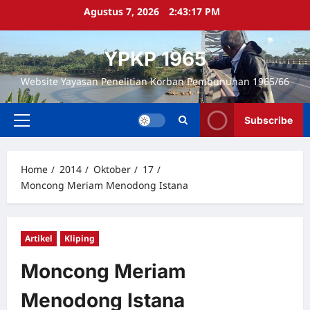
Skip
Agustus 7, 2026
2:43:17 PM
to
content
YPKP 1965
Website Yayasan Penelitian Korban Pembunuhan 1965/66
Subscribe
Primary
Menu
Home
2014
Oktober
17
Moncong Meriam Menodong Istana
Artikel
Kliping
Moncong Meriam
Menodong Istana