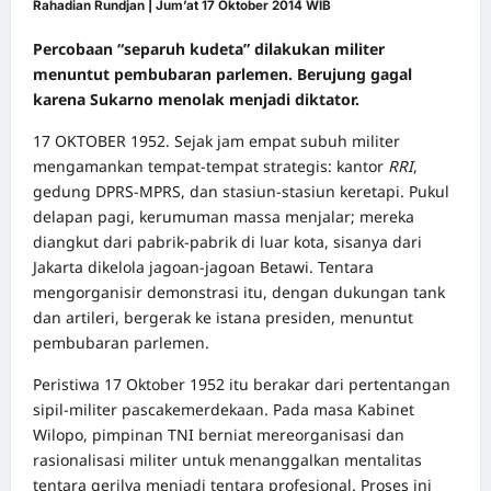
Rahadian Rundjan |
Jum’at 17 Oktober 2014 WIB
Percobaan “separuh kudeta” dilakukan militer
menuntut pembubaran parlemen. Berujung gagal
karena Sukarno menolak menjadi diktator.
17 OKTOBER 1952. Sejak jam empat subuh militer
mengamankan tempat-tempat strategis: kantor
RRI
,
gedung DPRS-MPRS, dan stasiun-stasiun keretapi. Pukul
delapan pagi, kerumuman massa menjalar; mereka
diangkut dari pabrik-pabrik di luar kota, sisanya dari
Jakarta dikelola jagoan-jagoan Betawi. Tentara
mengorganisir demonstrasi itu, dengan dukungan tank
dan artileri, bergerak ke istana presiden, menuntut
pembubaran parlemen.
Peristiwa 17 Oktober 1952 itu berakar dari pertentangan
sipil-militer pascakemerdekaan. Pada masa Kabinet
Wilopo, pimpinan TNI berniat mereorganisasi dan
rasionalisasi militer untuk menanggalkan mentalitas
tentara gerilya menjadi tentara profesional. Proses ini