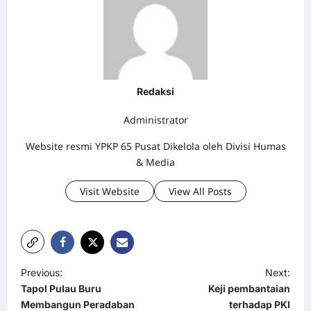
Redaksi
Administrator
Website resmi YPKP 65 Pusat Dikelola oleh Divisi Humas
& Media
Visit Website
View All Posts
P
Previous:
Next:
Tapol Pulau Buru
Keji pembantaian
o
Membangun Peradaban
terhadap PKI