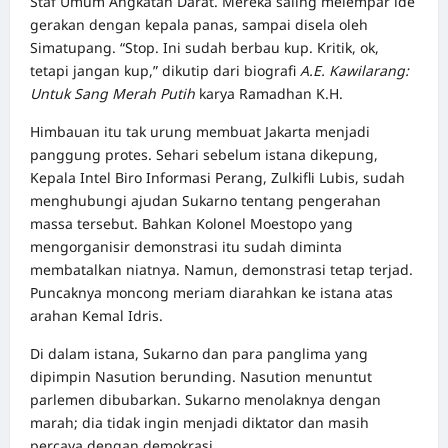
Staf Umum Angkatan Darat. Mereka saling melempar ide
gerakan dengan kepala panas, sampai disela oleh
Simatupang. “Stop. Ini sudah berbau kup. Kritik, ok,
tetapi jangan kup,” dikutip dari biografi
A.E. Kawilarang:
Untuk Sang Merah Putih
karya Ramadhan K.H.
Himbauan itu tak urung membuat Jakarta menjadi
panggung protes. Sehari sebelum istana dikepung,
Kepala Intel Biro Informasi Perang, Zulkifli Lubis, sudah
menghubungi ajudan Sukarno tentang pengerahan
massa tersebut. Bahkan Kolonel Moestopo yang
mengorganisir demonstrasi itu sudah diminta
membatalkan niatnya. Namun, demonstrasi tetap terjad.
Puncaknya moncong meriam diarahkan ke istana atas
arahan Kemal Idris.
Di dalam istana, Sukarno dan para panglima yang
dipimpin Nasution berunding. Nasution menuntut
parlemen dibubarkan. Sukarno menolaknya dengan
marah; dia tidak ingin menjadi diktator dan masih
percaya dengan demokrasi.