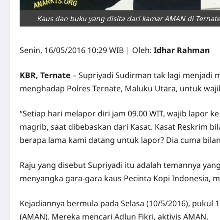
Kaus dan buku yang disita dari kamar AMAN di Ternate,
Senin, 16/05/2016 10:29 WIB | Oleh:
Idhar Rahman
KBR, Ternate
– Supriyadi Sudirman tak lagi menjadi ma
menghadap Polres Ternate, Maluku Utara, untuk wajib 
“Setiap hari melapor diri jam 09.00 WIT, wajib lapor
magrib, saat dibebaskan dari Kasat. Kasat Reskrim bila
berapa lama kami datang untuk lapor? Dia cuma bilang
Raju yang disebut Supriyadi itu adalah temannya yan
menyangka gara-gara kaus Pecinta Kopi Indonesia, mer
Kejadiannya bermula pada Selasa (10/5/2016), pukul 1
(AMAN). Mereka mencari Adlun Fikri, aktivis AMAN.