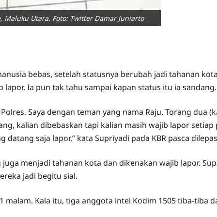
 Maluku Utara. Foto: Twitter Damar Juniarto
nusia bebas, setelah statusnya berubah jadi tahanan kota se
lapor. Ia pun tak tahu sampai kapan status itu ia sandang.
 ke Polres. Saya dengan teman yang nama Raju. Torang dua (
ng, kalian dibebaskan tapi kalian masih wajib lapor setiap 
 datang saja lapor,” kata Supriyadi pada KBR pasca dilepas
g juga menjadi tahanan kota dan dikenakan wajib lapor. S
eka jadi begitu sial.
1 malam. Kala itu, tiga anggota intel Kodim 1505 tiba-tiba