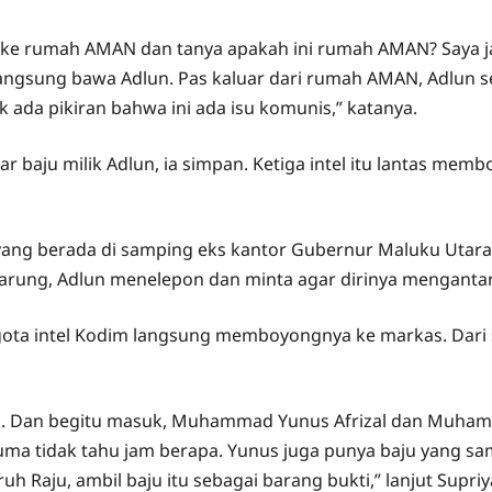
ng ke rumah AMAN dan tanya apakah ini rumah AMAN? Saya ja
langsung bawa Adlun. Pas kaluar dari rumah AMAN, Adlun se
 ada pikiran bahwa ini ada isu komunis,” katanya.
 baju milik Adlun, ia simpan. Ketiga intel itu lantas mem
ng berada di samping eks kantor Gubernur Maluku Utara. D
warung, Adlun menelepon dan minta agar dirinya mengantar 
gota intel Kodim langsung memboyongnya ke markas. Dari 
a. Dan begitu masuk, Muhammad Yunus Afrizal dan Muhamm
ma tidak tahu jam berapa. Yunus juga punya baju yang sam
 Raju, ambil baju itu sebagai barang bukti,” lanjut Supriy