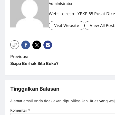
Administrator
Website resmi YPKP 65 Pusat Dike
Visit Website
View All Post
P
Previous:
Siapa Berhak Sita Buku?
o
s
t
Tinggalkan Balasan
n
Alamat email Anda tidak akan dipublikasikan.
Ruas yang waj
a
Komentar
*
v