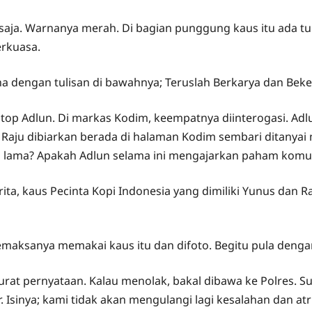
a saja. Warnanya merah. Di bagian punggung kaus itu ada tul
rkuasa.
na dengan tulisan di bawahnya; Teruslah Berkarya dan Bek
top Adlun. Di markas Kodim, keempatnya diinterogasi. Adlu
 Raju dibiarkan berada di halaman Kodim sembari ditanyai 
pa lama? Apakah Adlun selama ini mengajarkan paham komun
rita, kaus Pecinta Kopi Indonesia yang dimiliki Yunus dan R
emaksanya memakai kaus itu dan difoto. Begitu pula denga
at pernyataan. Kalau menolak, bakal dibawa ke Polres. Sur
Isinya; kami tidak akan mengulangi lagi kesalahan dan atri