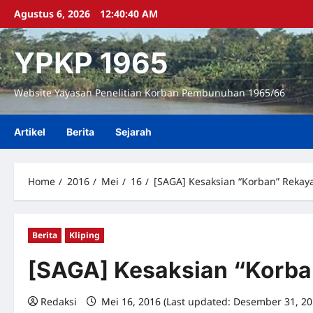
Skip
Agustus 6, 2026
12:40:41 AM
to
content
YPKP 1965
Website Yayasan Penelitian Korban Pembunuhan 1965/66
Artikel
Berita
Sejarah
Home
2016
Mei
16
[SAGA] Kesaksian “Korban” Rekay
Berita
Kliping
[SAGA] Kesaksian “Korba
Redaksi
Mei 16, 2016 (Last updated: Desember 31, 2