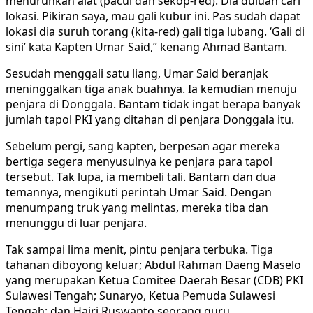
menurunkan alat (pacul dan sekop-red). Dia duluan cari
lokasi. Pikiran saya, mau gali kubur ini. Pas sudah dapat
lokasi dia suruh torang (kita-red) gali tiga lubang. ‘Gali di
sini’ kata Kapten Umar Said,” kenang Ahmad Bantam.
Sesudah menggali satu liang, Umar Said beranjak
meninggalkan tiga anak buahnya. Ia kemudian menuju
penjara di Donggala. Bantam tidak ingat berapa banyak
jumlah tapol PKI yang ditahan di penjara Donggala itu.
Sebelum pergi, sang kapten, berpesan agar mereka
bertiga segera menyusulnya ke penjara para tapol
tersebut. Tak lupa, ia membeli tali. Bantam dan dua
temannya, mengikuti perintah Umar Said. Dengan
menumpang truk yang melintas, mereka tiba dan
menunggu di luar penjara.
Tak sampai lima menit, pintu penjara terbuka. Tiga
tahanan diboyong keluar; Abdul Rahman Daeng Maselo
yang merupakan Ketua Comitee Daerah Besar (CDB) PKI
Sulawesi Tengah; Sunaryo, Ketua Pemuda Sulawesi
Tengah; dan Hairi Ruswanto seorang guru.