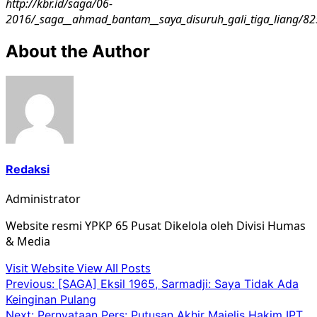
http://kbr.id/saga/06-
2016/_saga__ahmad_bantam__saya_disuruh_gali_tiga_liang/82
About the Author
Redaksi
Administrator
Website resmi YPKP 65 Pusat Dikelola oleh Divisi Humas
& Media
Visit Website
View All Posts
Post
Previous:
[SAGA] Eksil 1965, Sarmadji: Saya Tidak Ada
Keinginan Pulang
navigation
Next:
Pernyataan Pers: Putusan Akhir Majelis Hakim IPT